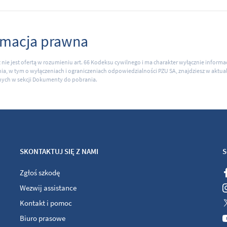
rmacja prawna
ł nie jest ofertą w rozumieniu art. 66 Kodeksu cywilnego i ma charakter wyłącznie inform
ia, w tym o wyłączeniach i ograniczeniach odpowiedzialności PZU SA, znajdziesz w akt
ych w sekcji Dokumenty do pobrania.
SKONTAKTUJ SIĘ Z NAMI
S
Zgłoś szkodę
Wezwij assistance
Kontakt i pomoc
Biuro prasowe