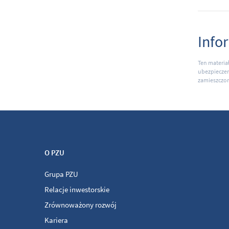
Info
Ten materia
ubezpieczen
zamieszczon
O PZU
Grupa PZU
Relacje inwestorskie
Zrównoważony rozwój
Kariera