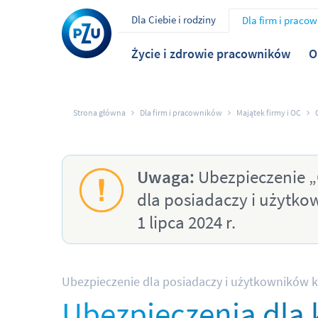
Dla Ciebie i rodziny
Dla firm i praco
Życie i zdrowie pracowników
O
Strona główna
Dla firm i pracowników
Majątek firmy i OC
Uwaga:
Ubezpieczenie „
dla posiadaczy i użytk
1 lipca 2024 r.
Ubezpieczenie dla posiadaczy i użytkowników k
Ubezpieczenia dla 