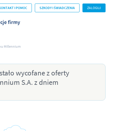
KONTAKT I POMOC
SZKODY I ŚWIADCZENIA
ZALOGUJ
cje firmy
nku Millennium
tało wycofane z oferty
nnium S.A. z dniem