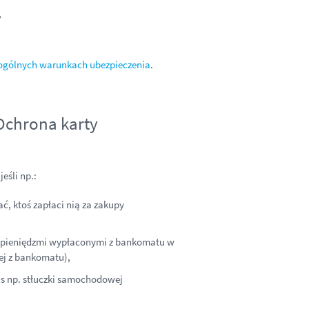
,
ogólnych warunkach ubezpieczenia
.
Ochrona karty
eśli np.:
ać, ktoś zapłaci nią za zakupy
l z pieniędzmi wypłaconymi z bankomatu w
ej z bankomatu),
as np. stłuczki samochodowej