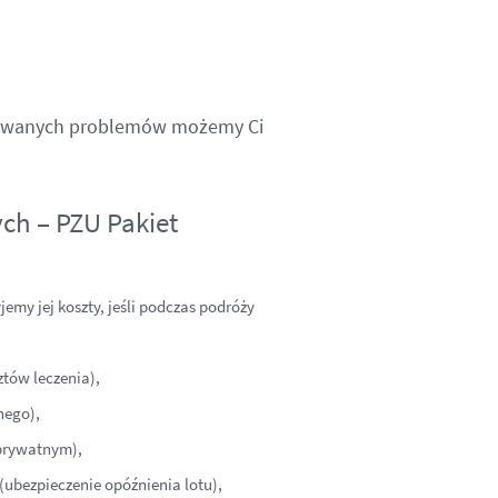
dziewanych problemów możemy Ci
ch – PZU Pakiet
my jej koszty, jeśli podczas podróży
ztów leczenia),
nego),
prywatnym),
(ubezpieczenie opóźnienia lotu),