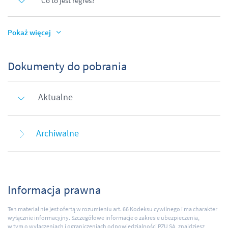
Co to jest regres?
Pokaż więcej
Dokumenty do pobrania
Aktualne
Archiwalne
Informacja prawna
Ten materiał nie jest ofertą w rozumieniu art. 66 Kodeksu cywilnego i ma charakter
wyłącznie informacyjny. Szczegółowe informacje o zakresie ubezpieczenia,
w tym o wyłączeniach i ograniczeniach odpowiedzialności PZU SA, znajdziesz