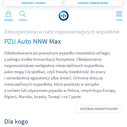
KONTAKT I POMOC
SZKODY I ŚWIADCZENIA
Zaloguj
Szukaj
menu
Zabezpieczenie w razie najpoważniejszych wypadków
PZU Auto NNW Max
Odszkodowanie po poważnym wypadku niezależnie od tego,
z jakiego środka komunikacji korzystasz. Ubezpieczamy
najpoważniejsze następstwa nieszczęśliwych wypadków,
jakie mogą Cię spotkać, czyli trwałą niezdolność do pracy
i samodzielnej egzystencji albo śmierć. Ochrona dotyczy
nieszczęśliwych wypadków, które powstały w związku
z ruchem lub używaniem pojazdu w Polsce, innym kraju Europy,
Algierii, Maroku, Izraelu, Tunezji i na Cyprze.
Dla kogo