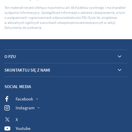
Ten materiał nie jest ofertą w rozumieniu art. 66 Kodeksu cywilnego i ma charakter
wyłącznie informacyjny. Szczegółowe informacje o zakresie ubezpieczenia, w tym
o wyłączeniach i ograniczeniach odpowiedzialności PZU Życie SA, znajdziesz
w aktualnych ogólnych warunkach ubezpieczenia zamieszczonych w sekcji
Dokumenty do pobrania.
O PZU
SKONTAKTUJ SIĘ Z NAMI
SOCIAL MEDIA
Facebook
Instagram
X
Youtube