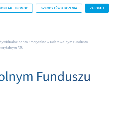
KONTAKT I POMOC
SZKODY I ŚWIADCZENIA
ZALOGUJ
dywidualne Konto Emerytalne w Dobrowolnym Funduszu
erytalnym PZU
wolnym Funduszu