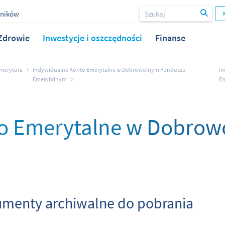
wników
Zdrowie
Inwestycje i oszczędności
Finanse
merytura
Indywidualne Konto Emerytalne w Dobrowolnym Funduszu
In
Emerytalnym
Em
to Emerytalne w Dobro
menty archiwalne do pobrania