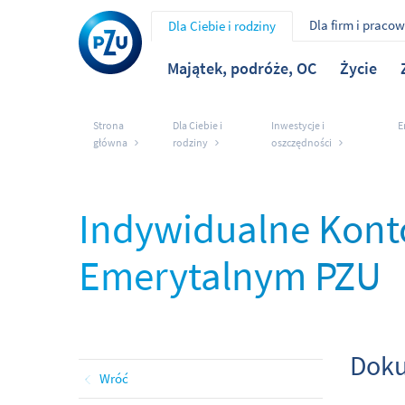
Dla firm i praco
Dla Ciebie i rodziny
Majątek, podróże, OC
Życie
Strona
Dla Ciebie i
Inwestycje i
E
główna
rodziny
oszczędności
Indywidualne Kon
Emerytalnym PZU
Doku
Wróć