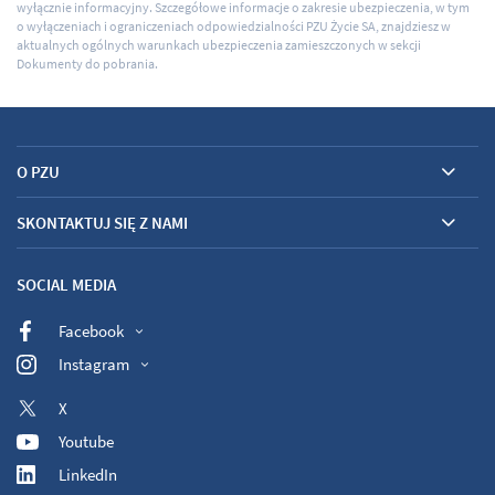
wyłącznie informacyjny. Szczegółowe informacje o zakresie ubezpieczenia, w tym
o wyłączeniach i ograniczeniach odpowiedzialności PZU Życie SA, znajdziesz w
aktualnych ogólnych warunkach ubezpieczenia zamieszczonych w sekcji
Dokumenty do pobrania.
O PZU
SKONTAKTUJ SIĘ Z NAMI
SOCIAL MEDIA
Facebook
Instagram
X
Youtube
LinkedIn