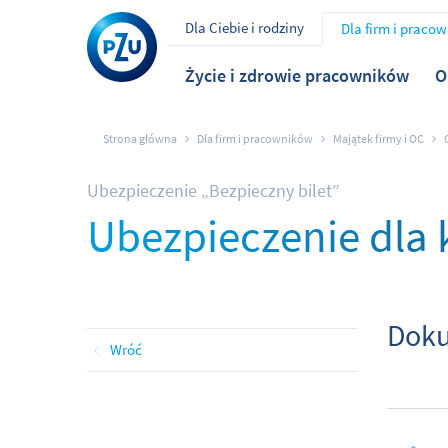
Dla Ciebie i rodziny
Dla firm i praco
Życie i zdrowie pracowników
O
Strona główna
Dla firm i pracowników
Majątek firmy i OC
Ubezpieczenie „Bezpieczny bilet”
Ubezpieczenie dla k
Doku
Wróć