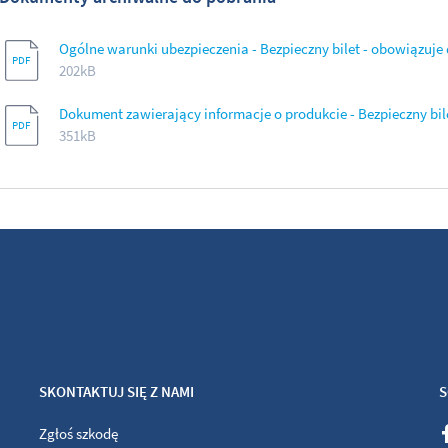
Ogólne warunki ubezpieczenia - Bezpieczny bilet - obowiązuje d
202kB
Dokument zawierający informacje o produkcie - Bezpieczny bile
351kB
SKONTAKTUJ SIĘ Z NAMI
S
Zgłoś szkodę