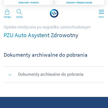
KONTAKT I POMOC
SZKODY I ŚWIADCZENIA
Zaloguj
Szukaj
menu
Opieka medyczna po wypadku samochodowym
PZU Auto Asystent Zdrowotny
Dokumenty archiwalne do pobrania
Dokumenty archiwalne do pobrania