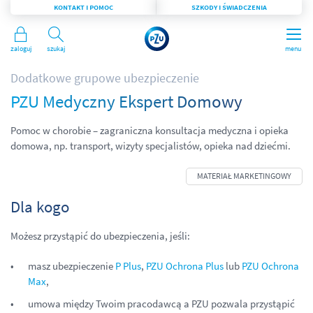
KONTAKT I POMOC
SZKODY I ŚWIADCZENIA
Zaloguj
Szukaj
menu
Dodatkowe grupowe ubezpieczenie
PZU Medyczny Ekspert Domowy
Pomoc w chorobie – zagraniczna konsultacja medyczna i opieka
domowa, np. transport, wizyty specjalistów, opieka nad dziećmi.
Dla kogo
Możesz przystąpić do ubezpieczenia, jeśli:
masz ubezpieczenie
P Plus
,
PZU Ochrona Plus
lub
PZU Ochrona
Max
,
umowa między Twoim pracodawcą a PZU pozwala przystąpić