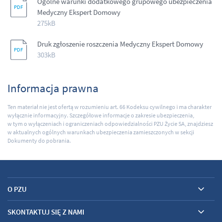
Ogólne warunki dodatkowego grupowego ubezpieczenia
Medyczny Ekspert Domowy
275kB
Druk zgłoszenie roszczenia Medyczny Ekspert Domowy
303kB
Informacja prawna
Ten materiał nie jest ofertą w rozumieniu art. 66 Kodeksu cywilnego i ma charakter
wyłącznie informacyjny. Szczegółowe informacje o zakresie ubezpieczenia,
w tym o wyłączeniach i ograniczeniach odpowiedzialności PZU Życie SA, znajdziesz
w aktualnych ogólnych warunkach ubezpieczenia zamieszczonych w sekcji
Dokumenty do pobrania.
O PZU
SKONTAKTUJ SIĘ Z NAMI