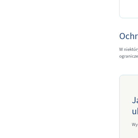
Ochr
W niektór
ogranicze
J
u
Wy