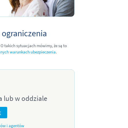
 ograniczenia
 O takich sytuacjach mówimy, że są to
lnych warunkach ubezpieczenia
.
a lub w oddziale
Ę
łów i agentów