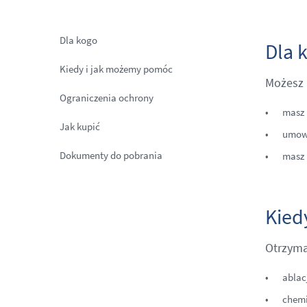
Dla kogo
Dla 
Kiedy i jak możemy pomóc
Możesz p
Ograniczenia ochrony
masz 
Jak kupić
umowa
Dokumenty do pobrania
masz m
Kied
Otrzyma
ablac
chemi