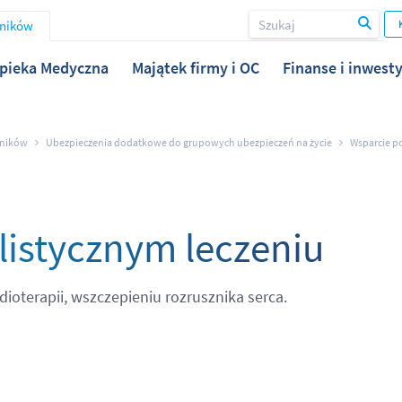
wników
pieka Medyczna
Majątek firmy i OC
Finanse i inwesty
wników
Ubezpieczenia dodatkowe do grupowych ubezpieczeń na życie
Wsparcie po
listycznym leczeniu
ioterapii, wszczepieniu rozrusznika serca.