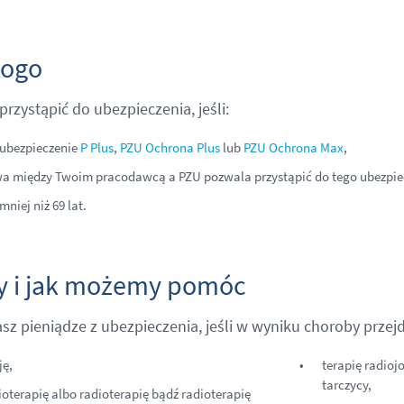
kogo
rzystąpić do ubezpieczenia, jeśli:
ubezpieczenie
P Plus
,
PZU Ochrona Plus
lub
PZU Ochrona Max
,
 między Twoim pracodawcą a PZU pozwala przystąpić do tego ubezpie
niej niż 69 lat.
y i jak możemy pomóc
sz pieniądze z ubezpieczenia, jeśli w wyniku choroby przejd
ję,
terapię radio
tarczycy,
oterapię albo radioterapię bądź radioterapię