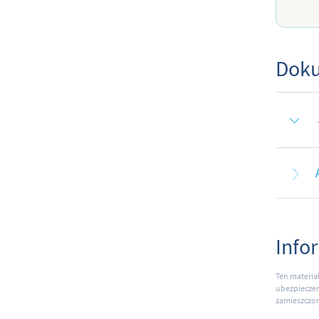
Doku
Info
Ten materia
ubezpieczen
zamieszczon