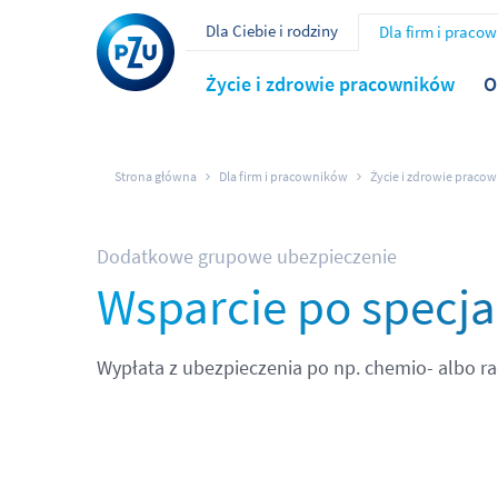
Dla Ciebie i rodziny
Dla firm i praco
Życie i zdrowie pracowników
O
Strona główna
Dla firm i pracowników
Życie i zdrowie praco
Dodatkowe grupowe ubezpieczenie
Wsparcie po specja
Wypłata z ubezpieczenia po np. chemio- albo rad