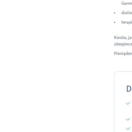
Gamma
dializ
terap
Kwota, ja
ubezpiecz
Pieniądze
D