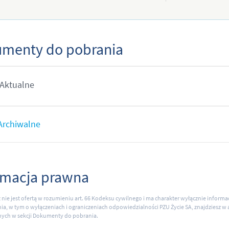
menty do pobrania
Aktualne
Archiwalne
rmacja prawna
ł nie jest ofertą w rozumieniu art. 66 Kodeksu cywilnego i ma charakter wyłącznie inform
ia, w tym o wyłączeniach i ograniczeniach odpowiedzialności PZU Życie SA, znajdziesz 
ych w sekcji Dokumenty do pobrania.