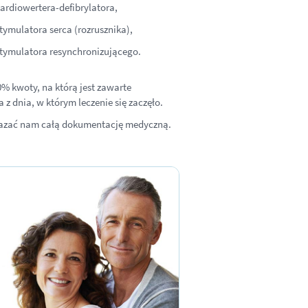
ardiowertera-defibrylatora,
tymulatora serca (rozrusznika),
stymulatora resynchronizującego.
0% kwoty, na którą jest zawarte
z dnia, w którym leczenie się zaczęło.
okazać nam całą dokumentację medyczną.