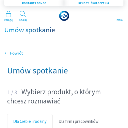
KONTAKT I POMOC
SZKODY I ŚWIADCZENIA
Zaloguj
Szukaj
menu
Umów spotkanie
Wróć