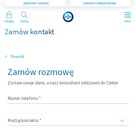
KONTAKT I POMOC
SZKODY I ŚWIADCZENIA
Zaloguj
Szukaj
menu
Zamów kontakt
Wróć