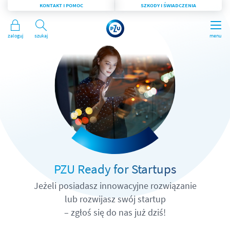
KONTAKT I POMOC
SZKODY I ŚWIADCZENIA
Zaloguj
Szukaj
menu
PZU Ready for Startups
Jeżeli posiadasz innowacyjne rozwiązanie
lub rozwijasz swój startup
– zgłoś się do nas już dziś!