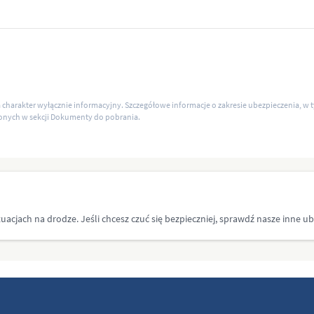
ma charakter wyłącznie informacyjny. Szczegółowe informacje o zakresie ubezpieczenia, w
onych w sekcji Dokumenty do pobrania.
jach na drodze. Jeśli chcesz czuć się bezpieczniej, sprawdź nasze inne ub