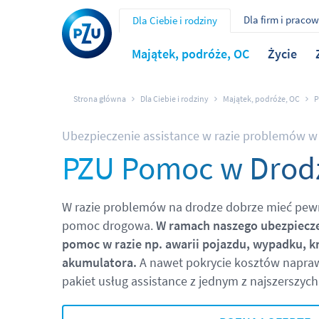
Dla firm i praco
Dla Ciebie i rodziny
Majątek, podróże, OC
Życie
Strona główna
Dla Ciebie i rodziny
Majątek, podróże, OC
P
Ubezpieczenie assistance w razie problemów 
PZU Pomoc w Drod
W razie problemów na drodze dobrze mieć pewn
pomoc drogowa.
W ramach naszego ubezpiecze
pomoc w razie np. awarii pojazdu, wypadku, k
akumulatora.
A nawet pokrycie kosztów naprawy
pakiet usług assistance z jednym z najszerszyc