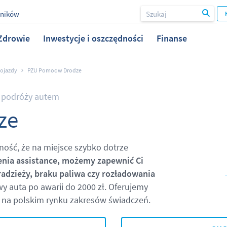
wników
Zdrowie
Inwestycje i oszczędności
Finanse
ojazdy
PZU Pomoc w Drodze
w podróży autem
ze
ość, że na miejsce szybko dotrze
nia assistance, możemy zapewnić Ci
radzieży, braku paliwa czy rozładowania
 auta po awarii do 2000 zł. Oferujemy
h na polskim rynku zakresów świadczeń.