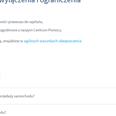
ności przewozu do szpitala,
j uzgodnione z naszym Centrum Pomocy.
ą, znajdziesz w
ogólnych warunkach ubezpieczenia
.
sprzedaży samochodu?
odu?