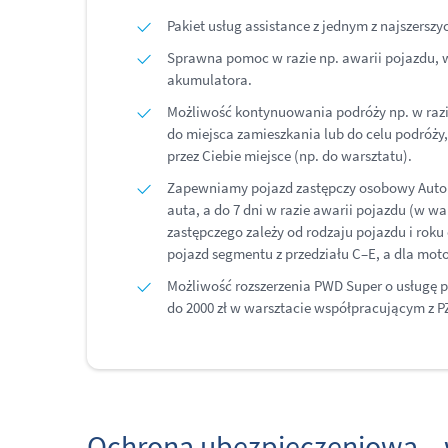
Pakiet usług assistance z jednym z najszersz
Sprawna pomoc w razie np. awarii pojazdu, 
akumulatora.
Możliwość kontynuowania podróży np. w raz
do miejsca zamieszkania lub do celu podróż
przez Ciebie miejsce (np. do warsztatu).
Zapewniamy pojazd zastępczy osobowy Auto z
auta, a do 7 dni w razie awarii pojazdu (w 
zastępczego zależy od rodzaju pojazdu i rok
pojazd segmentu
z przedziału C–E
, a dla mot
Możliwość rozszerzenia PWD Super o usługę
do 2000 zł w warsztacie współpracującym z P
Ochrona ubezpieczeniowa – w