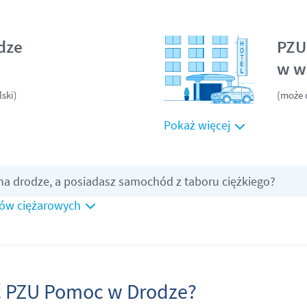
dze
PZU
w w
lski)
(może 
Pokaż więcej
 na drodze, a posiadasz samochód z taboru ciężkiego?
ów ciężarowych
ć PZU Pomoc w Drodze?