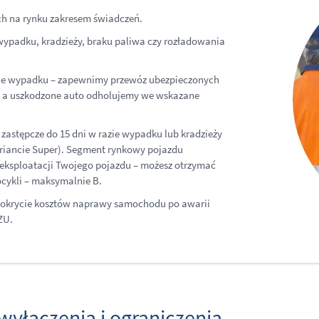
ych na rynku zakresem świadczeń.
wypadku, kradzieży, braku paliwa czy rozładowania
ie wypadku – zapewnimy przewóz ubezpieczonych
y, a uszkodzone auto odholujemy we wskazane
astępcze do 15 dni w razie wypadku lub kradzieży
wariancie Super). Segment rynkowy pojazdu
u eksploatacji Twojego pojazdu – możesz otrzymać
ocykli – maksymalnie B.
 pokrycie kosztów naprawy samochodu po awarii
ZU.
yłączenia i ograniczenia