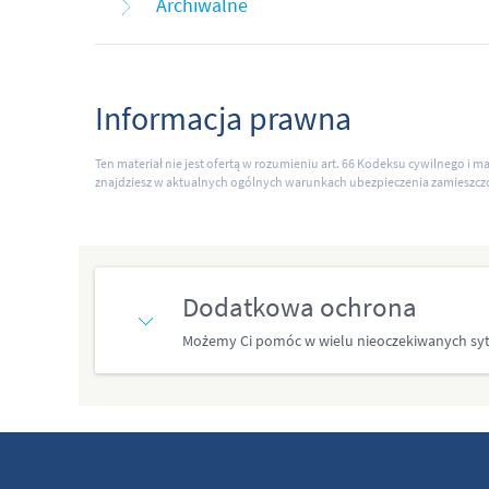
Archiwalne
Informacja prawna
Ten materiał nie jest ofertą w rozumieniu art. 66 Kodeksu cywilnego i 
znajdziesz w aktualnych ogólnych warunkach ubezpieczenia zamieszcz
Dodatkowa ochrona
Możemy Ci pomóc w wielu nieoczekiwanych sytuac