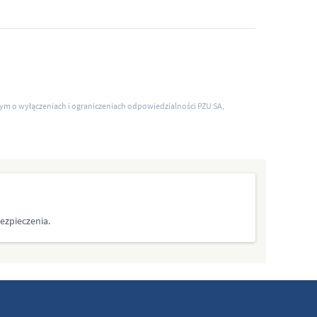
 tym o wyłączeniach i ograniczeniach odpowiedzialności PZU SA,
ezpieczenia.