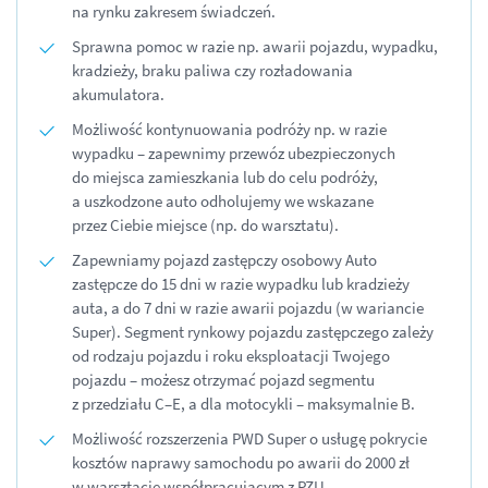
na rynku zakresem świadczeń.
Sprawna pomoc w razie np. awarii pojazdu, wypadku,
kradzieży, braku paliwa czy rozładowania
akumulatora.
Możliwość kontynuowania podróży np. w razie
wypadku – zapewnimy przewóz ubezpieczonych
do miejsca zamieszkania lub do celu podróży,
a uszkodzone auto odholujemy we wskazane
przez Ciebie miejsce (np. do warsztatu).
Zapewniamy pojazd zastępczy osobowy Auto
zastępcze do 15 dni w razie wypadku lub kradzieży
auta, a do 7 dni w razie awarii pojazdu (w wariancie
Super). Segment rynkowy pojazdu zastępczego zależy
od rodzaju pojazdu i roku eksploatacji Twojego
pojazdu – możesz otrzymać pojazd segmentu
z przedziału C–E
, a dla motocykli – maksymalnie B.
Możliwość rozszerzenia PWD Super o usługę pokrycie
kosztów naprawy samochodu po awarii do 2000 zł
w warsztacie współpracującym z PZU.