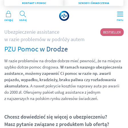
KONTAKT I POMOC
SZKODY I ŚWIADCZENIA
Zaloguj
Szukaj
menu
Ubezpieczenie assistance
BESTSELLER
w razie problemów w podróży autem
PZU Pomoc w Drodze
W razie problemów na drodze dobrze mieć pewność, że na miejsce
szybko dotrze pomoc drogowa.
W ramach naszego ubezpieczenia
assistance, możemy zapewnić Ci pomoc w razie np. awarii
pojazdu, wypadku, kradzieży, braku paliwa czy rozładowania
akumulatora.
A nawet pokrycie kosztów naprawy auta po awarii
do 2000 zł. Oferujemy pakiet usług assistance z jednym
z najszerszych na polskim rynku zakresów świadczeń.
Chcesz dowiedzieć się więcej o ubezpieczeniu?
Masz pytanie związane z produktem lub ofertą?