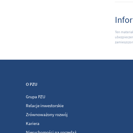
Info
Ten materia
ubezpieczen
zamieszczon
O PZU
Grupa PZU
Relacje inwestorskie
Zrównoważony rozwój
Kariera
Nieruchomości na sprzedaż