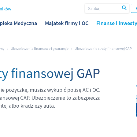
wników
pieka Medyczna
Majątek firmy i OC
Finanse i inwesty
rmy
Ubezpieczenia finansowe i gwarancje
Ubezpieczenie straty finansowej GAP
ty finansowej GAP
nie pożyczkę, musisz wykupić polisę AC i OC.
nansowej GAP. Ubezpieczenie to zabezpiecza
tej albo kradzieży auta.