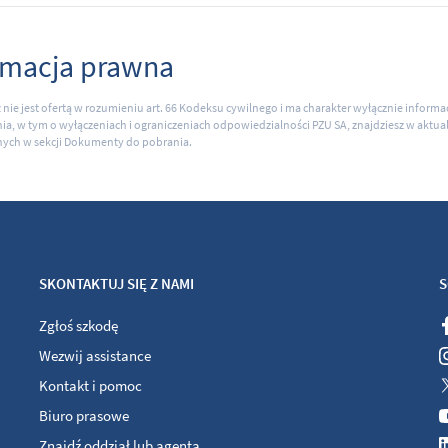
rmacja prawna
ł nie jest ofertą w rozumieniu art. 66 Kodeksu cywilnego i ma charakter wyłącznie inform
ia, w tym o wyłączeniach i ograniczeniach odpowiedzialności PZU SA, znajdziesz w akt
ych w sekcji Dokumenty do pobrania.
SKONTAKTUJ SIĘ Z NAMI
S
Zgłoś szkodę
Wezwij assistance
Kontakt i pomoc
Biuro prasowe
Znajdź oddział lub agenta