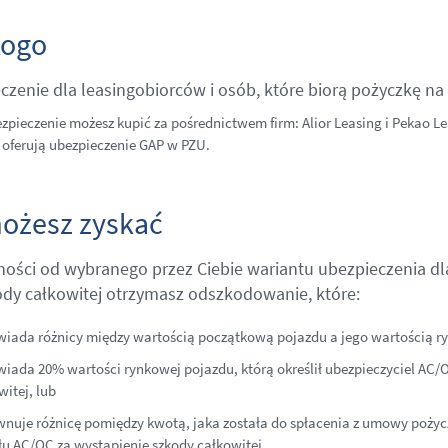
kogo
czenie dla leasingobiorców i osób, które biorą pożyczkę na
zpieczenie możesz kupić za pośrednictwem firm: Alior Leasing i Pekao Lea
i oferują ubezpieczenie GAP w PZU.
ożesz zyskać
ności od wybranego przez Ciebie wariantu ubezpieczenia dla
ody całkowitej otrzymasz odszkodowanie, które:
iada różnicy między wartością początkową pojazdu a jego wartością r
iada 20% wartości rynkowej pojazdu, którą określił ubezpieczyciel AC/
witej, lub
nuje różnicę pomiędzy kwotą, jaka została do spłacenia z umowy pożyc
ułu AC/OC za wystąpienie szkody całkowitej.