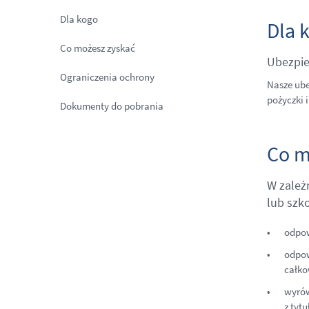
Dla kogo
Dla 
Co możesz zyskać
Ubezpie
Ograniczenia ochrony
Nasze ube
pożyczki 
Dokumenty do pobrania
Co m
W zależ
lub szk
odpow
odpow
całko
wyrów
z tyt