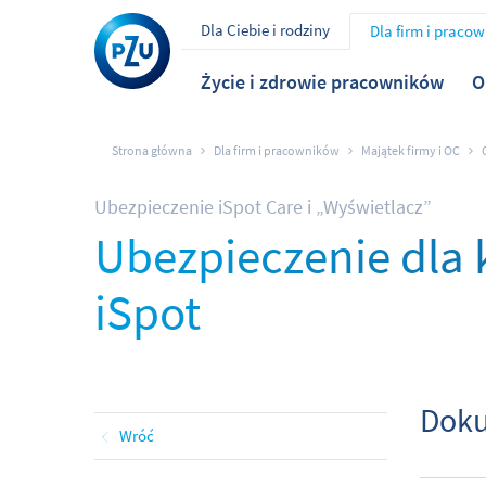
Dla Ciebie i rodziny
Dla firm i praco
Życie i zdrowie pracowników
O
Strona główna
Dla firm i pracowników
Majątek firmy i OC
Ubezpieczenie iSpot Care i „Wyświetlacz”
Ubezpieczenie dla 
iSpot
Doku
Wróć