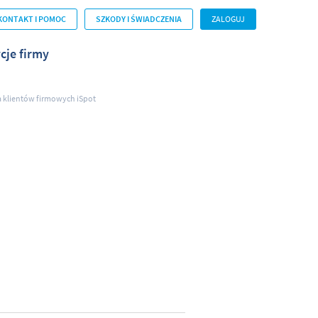
KONTAKT I POMOC
SZKODY I ŚWIADCZENIA
ZALOGUJ
cje firmy
a klientów firmowych iSpot