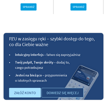
SPRAWDŹ
SPRAWDŹ
PZU w zasięgu ręki – szybki dostęp do tego,
co dla Ciebie ważne
Intuicyjny interfejs
– łatwo się zaprzyjaźnisz
Twój pulpit, Twoje skróty
– dodaj to,
czego potrzebujesz
Jesteś na bieżąco
– przypomnienia
o istotnych sprawach
ZAŁÓŹ KONTO
DOWIEDZ SIĘ WIĘCEJ