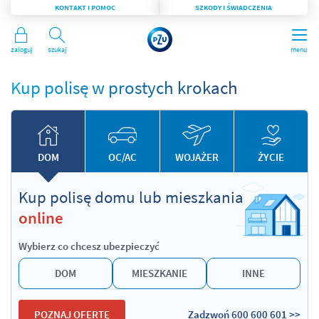
KONTAKT I POMOC
SZKODY I ŚWIADCZENIA
Zaloguj
Szukaj
menu
Kup polisę w prostych krokach
DOM
OC/AC
WOJAŻER
ŻYCIE
Kup polisę domu lub mieszkania
online
Wybierz co chcesz ubezpieczyć
DOM
MIESZKANIE
INNE
POZNAJ OFERTĘ
Zadzwoń
600 600 601 >>