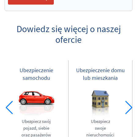
Link
docelowy
jest
Dowiedz się więcej o naszej
wyświetlany
pod
ofercie
przyciskiem
dla
celów
analitycznych
przed
Ubezpieczenie
Ubezpieczenie domu
kliknięciem.
samochodu
lub mieszkania
Ubezpiecz swój
Ubezpiecz
pojazd, siebie
swoje
oraz pasażerów
nieruchomości