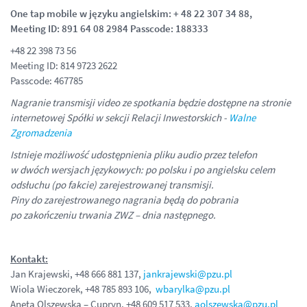
One tap mobile w języku angielskim: + 48 22 307 34 88,
Meeting ID: 891 64 08 2984 Passcode: 188333
+48 22 398 73 56
Meeting ID: 814 9723 2622
Passcode: 467785
Nagranie transmisji video ze spotkania będzie dostępne na stronie
internetowej Spółki w sekcji Relacji Inwestorskich -
Walne
Zgromadzenia
Istnieje możliwość udostępnienia pliku audio przez telefon
w dwóch wersjach językowych: po polsku i po angielsku celem
odsłuchu (po fakcie) zarejestrowanej transmisji.
Piny do zarejestrowanego nagrania będą do pobrania
po zakończeniu trwania ZWZ – dnia następnego.
Kontakt:
Jan Krajewski, +48 666 881 137,
jankrajewski@pzu.pl
Wiola Wieczorek, +48 785 893 106,
wbarylka@pzu.pl
Aneta Olszewska – Cupryn, +48 609 517 533,
aolszewska@pzu.pl