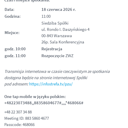
Data:
18 czerwca 2026 r.
Godzina:
11:00
Siedziba Spółki
ul. Rondo I. Daszyńskiego 4
Miejsce:
00-843 Warszawa
26p. Sala Konferencyjna
godz. 10:00
Rejestracja
godz. 11:00
Rozpoczęcie
ZWZ
Transmisja internetowa w czasie rzeczywistym ze spotkania
dostępna będzie na stronie internetowej Spółki
pod adresem:
https://infostrefa.tv/pzu/
One tap mobile w języku polskim:
+48223073488,,88358604677#,,,,*468066#
+48 22 307 34 88
Meeting ID: 883 5860 4677
Passcode: 468066