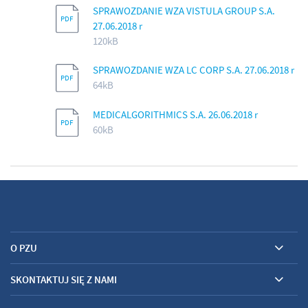
SPRAWOZDANIE WZA VISTULA GROUP S.A.
27.06.2018 r
120kB
SPRAWOZDANIE WZA LC CORP S.A. 27.06.2018 r
64kB
MEDICALGORITHMICS S.A. 26.06.2018 r
60kB
O PZU
SKONTAKTUJ SIĘ Z NAMI