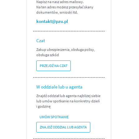
Napisz na nasz adres mailowy.
Na ten adres możesz przesyłać skany
dokumentów, wnioski itd.
kontakt@pzu.pl
Czat
Zakup ubezpieczenia, obsługa polisy,
obsługa szkód
PRZEJDŹ NA CZAT
W oddziale lub u agenta
Znajdź oddział lub agenta najbliżej siebie
lub umów spotkanie na konkretny dzień
i godzinę
UMÓW SPOTKANIE
ZNAJDŹ ODDZIAŁ LUB AGENTA