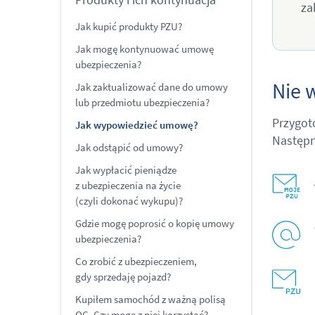
za
Jak kupić produkty PZU?
Jak mogę kontynuować umowę
ubezpieczenia?
Nie 
Jak zaktualizować dane do umowy
lub przedmiotu ubezpieczenia?
Przygot
Jak wypowiedzieć umowę?
Następn
Jak odstąpić od umowy?
Jak wypłacić pieniądze
z ubezpieczenia na życie
(czyli dokonać wykupu)?
Gdzie mogę poprosić o kopię umowy
ubezpieczenia?
Co zrobić z ubezpieczeniem,
gdy sprzedaję pojazd?
Kupiłem samochód z ważną polisą
OC. Czy mogę z niej korzystać?