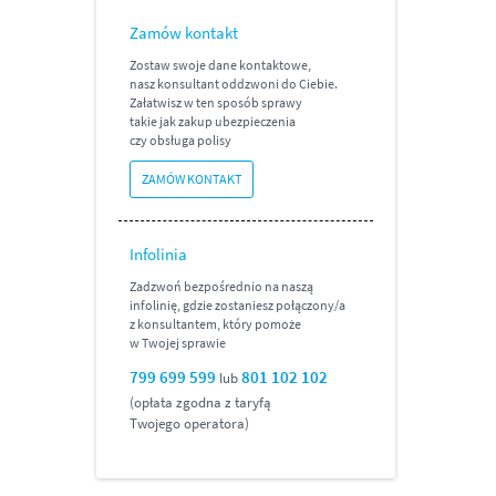
Zamów kontakt
Zostaw swoje dane kontaktowe,
nasz konsultant oddzwoni do Ciebie.
Załatwisz w ten sposób sprawy
takie jak zakup ubezpieczenia
czy obsługa polisy
ZAMÓW KONTAKT
Infolinia
Zadzwoń bezpośrednio na naszą
infolinię, gdzie zostaniesz
połączony/a
z konsultantem, który pomoże
w Twojej sprawie
799 699 599
801 102 102
lub
(opłata zgodna z taryfą
Twojego operatora)