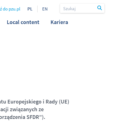
ź do pzu.pl
PL
EN
Local content
Kariera
u Europejskiego i Rady (UE)
macji związanych ze
orządzenia SFDR”).