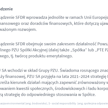
dzenie
ądzenie SFDR wprowadza jednolite w ramach Unii Europejs
inansowego oraz doradców finansowych, które dotyczą ujaw
ważonym rozwojem.
ądzenie SFDR obejmuje swoim zakresem działalność Pow
lnego PZU Spółki Akcyjnej (dalej także „Spółka” lub „PTE P
wego, tj. twórcę produktu emerytalnego.
 SA wchodzi w skład Grupy PZU. Świadoma rosnącego zna
nży finansowej, PZU SA przyjęła na lata 2021–2024 strategię
kreśla kierunek działań mających zapewnić zrównoważony 
waniem kwestii społecznych, środowiskowych i ładu korpor
ą strategię do odpowiedniego stosowania w Spółce.
nacza environmental (ang. środowisko), S - social responsibility (ang. społeczna odpowie