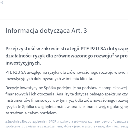
y)
Informacja dotycząca Art. 3
Przejrzystość w zakresie strategii PTE PZU SA dotycz
2
działalności ryzyk dla zrównoważonego rozwoju
w pro
inwestycyjnych.
PTE PZU SA uwzględnia ryzyka dla zrównoważonego rozwoju w swoi
inwestycyjnych dokonywanych w imieniu klienta.
Decyzje inwestycyjne Spółka podejmuje na podstawie kompleksowej
finansowych i ich otoczenia. Analizy te dotyczą pełnego spektrum c
instrumentów finansowych, w tym ryzyk dla zrównoważonego rozwoj
ryzyka te Spółka uwzględnia m.in. w analizie finansowej, regulacyjne
zarządzania całym portfelem.
Zgodnie z Rozporządzeniem SFDR „ryzyko dla zrównoważonego rozwoju” oznacza s
2
społeczne lub związane z zarządzaniem, które – jeżeli wystąpią – mogłyby mieć, rzec