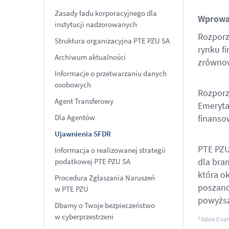
Zasady ładu korporacyjnego dla
Wprowa
instytucji nadzorowanych
Rozporz
Struktura organizacyjna PTE PZU SA
rynku f
Archiwum aktualności
zrówno
Informacje o przetwarzaniu danych
osobowych
Rozporz
Agent Transferowy
Emeryta
Dla Agentów
finanso
Ujawnienia SFDR
PTE PZU
Informacja o realizowanej strategii
dla bra
podatkowej PTE PZU SA
która o
Procedura Zgłaszania Naruszeń
poszano
w PTE PZU
powyższ
Dbamy o Twoje bezpieczeństwo
w cyberprzestrzeni
1
Gdzie E oz