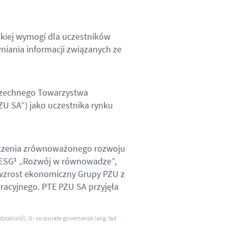
kiej wymogi dla uczestników
niania informacji związanych ze
szechnego Towarzystwa
ZU SA”) jako uczestnika rynku
czenia zrównoważonego rozwoju
 ESG
„Rozwój w równowadze”,
1
wzrost ekonomiczny Grupy PZU z
acyjnego. PTE PZU SA przyjęła
dzialność), G - corporate governance (ang. ład