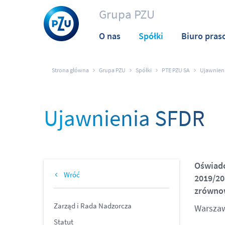
Grupa PZU
O nas
Spółki
Biuro pras
Strona główna
Grupa PZU
Spółki
PTE PZU SA
Ujawnien
Ujawnienia SFDR
Oświadc
Wróć
2019/20
zrównow
Zarząd i Rada Nadzorcza
Warszawa
Statut