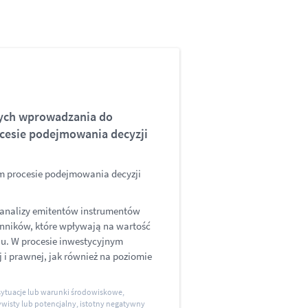
ących wprowadzania do
cesie podejmowania decyzji
m procesie podejmowania decyzji
 analizy emitentów instrumentów
zynników, które wpływają na wartość
u. W procesie inwestycyjnym
j i prawnej, jak również na poziomie
ytuacje lub warunki środowiskowe,
zywisty lub potencjalny, istotny negatywny