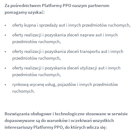
Za pośrednictwem Platformy PPO naszym partnerom
pomagamy uzyskać:
oferty kupna i sprzedaży aut i innych przedmiotów ruchomych,
oferty realizacji i pozyskania zleceń napraw aut i innych
przedmiotów ruchomych,
oferty realizacji i pozyskania zleceń transportu aut i innych
przedmiotów ruchomych,
oferty realizacji i pozyskania zleceń utylizacji aut i innych
przedmiotów ruchomych,
rynkową wycenę usług, pojazdów i innych przedmiotów
ruchomych.
Rozwiązania obsługowe i technologiczne stosowane w serwisie
dopasowywane są do warunków i oczekiwań wszystkich
interesariuszy Platformy PPO, do których wlicza się: