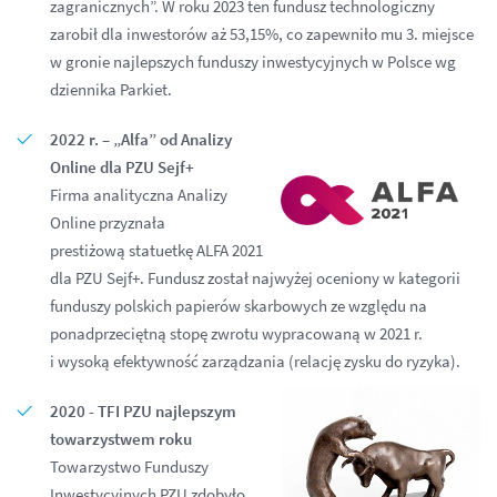
zagranicznych”. W roku 2023 ten fundusz technologiczny
zarobił dla inwestorów aż 53,15%, co zapewniło mu 3. miejsce
w gronie najlepszych funduszy inwestycyjnych w Polsce wg
dziennika Parkiet.
2022 r. – „Alfa” od Analizy
Online dla PZU Sejf+
Firma analityczna Analizy
Online przyznała
prestiżową statuetkę ALFA 2021
dla PZU Sejf+. Fundusz został najwyżej oceniony w kategorii
funduszy polskich papierów skarbowych ze względu na
ponadprzeciętną stopę zwrotu wypracowaną w 2021 r.
i wysoką efektywność zarządzania (relację zysku do ryzyka).
2020 - TFI PZU najlepszym
towarzystwem roku
Towarzystwo Funduszy
Inwestycyjnych PZU zdobyło