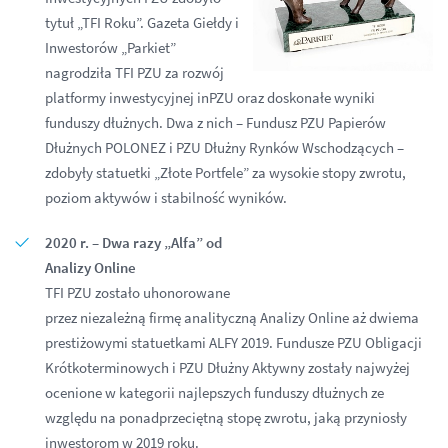
tytuł „TFI Roku”. Gazeta Giełdy i
Inwestorów „Parkiet”
nagrodziła TFI PZU za rozwój
platformy inwestycyjnej inPZU oraz doskonałe wyniki
funduszy dłużnych. Dwa z nich – Fundusz PZU Papierów
Dłużnych POLONEZ i PZU Dłużny Rynków Wschodzących –
zdobyły statuetki „Złote Portfele” za wysokie stopy zwrotu,
poziom aktywów i stabilność wyników.
2020 r. – Dwa razy „Alfa” od
Analizy Online
TFI PZU zostało uhonorowane
przez niezależną firmę analityczną Analizy Online aż dwiema
prestiżowymi statuetkami ALFY 2019. Fundusze PZU Obligacji
Krótkoterminowych i PZU Dłużny Aktywny zostały najwyżej
ocenione w kategorii najlepszych funduszy dłużnych ze
względu na ponadprzeciętną stopę zwrotu, jaką przyniosły
inwestorom w 2019 roku.