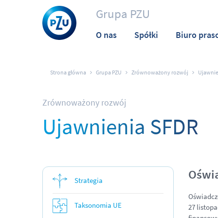
Grupa PZU
O nas
Spółki
Biuro pras
Strona główna
Grupa PZU
Zrównoważony rozwój
Ujawnie
Zrównoważony rozwój
Ujawnienia SFDR
Oświa
Strategia
Oświadcze
Taksonomia UE
27 listop
finansowy