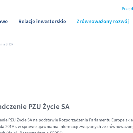
Przejd
owe
Relacje inwestorskie
Zrównoważony rozwój
nia SFDR
dczenie PZU Życie SA
nie PZU Życie SA na podstawie Rozporządzenia Parlamentu Europejskieg
ada 2019 r. w sprawie ujawniania informacji związanych ze zrównoważo
ch (dalej „Rozporządzenia SFDR”).