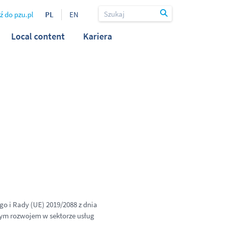
ź do pzu.pl
PL
EN
Local content
Kariera
o i Rady (UE) 2019/2088 z dnia
nym rozwojem w sektorze usług