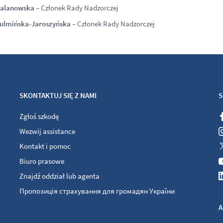
Malanowska
– Członek Rady Nadzorczej
Kulmińska-Jaroszyńska
– Członek Rady Nadzorczej
SKONTAKTUJ SIĘ Z NAMI
S
Zgłoś szkodę
Wezwij assistance
Kontakt i pomoc
Biuro prasowe
Znajdź oddział lub agenta
Пропозиція страхування для громадян України
A