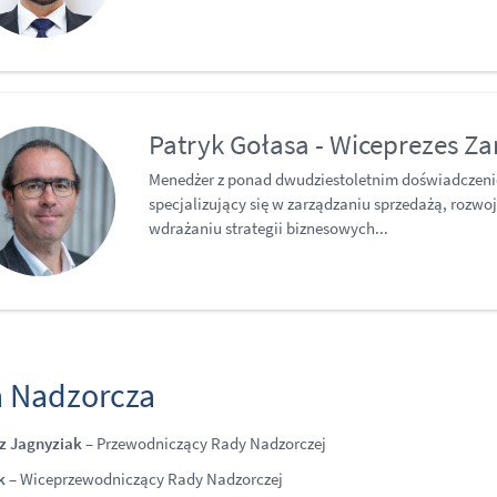
Patryk Gołasa - Wiceprezes Z
Menedżer z ponad dwudziestoletnim doświadczeni
specjalizujący się w zarządzaniu sprzedażą, rozwo
wdrażaniu strategii biznesowych...
 Nadzorcza​
z Jagnyziak
– Przewodniczący Rady Nadzorczej
ak
– Wiceprzewodniczący Rady Nadzorczej