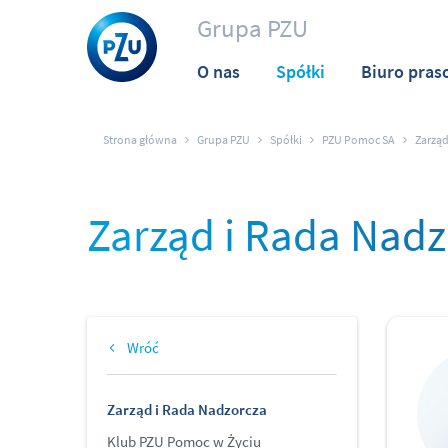
Grupa PZU
O nas
Spółki
Biuro pras
Strona główna
Grupa PZU
Spółki
PZU Pomoc SA
Zarząd
Zarząd i Rada Nad
Wróć
Zarząd i Rada Nadzorcza
Klub PZU Pomoc w Życiu