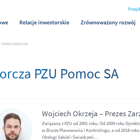
Przejd
owe
Relacje inwestorskie
Zrównoważony rozwój
 i Rada Nadzorcza
zorcza PZU Pomoc SA
Wojciech Okrzeja – Prezes Za
Związany z PZU od 2001 roku. Od 2009 roku Dyrekt
w Biurze Planowania i Kontrolingu, a od 2018 roku 
Obsługi Szkód i Świadczeń...