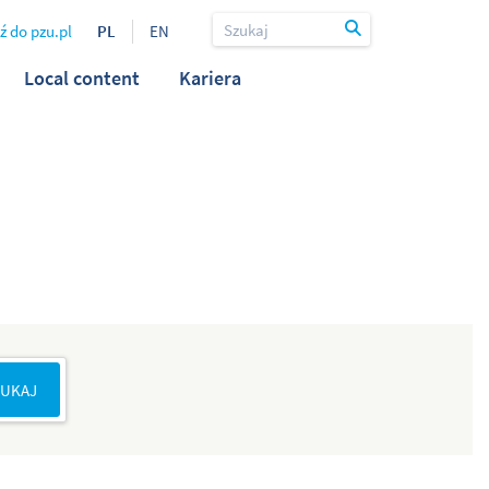
ź do pzu.pl
PL
EN
Local content
Kariera