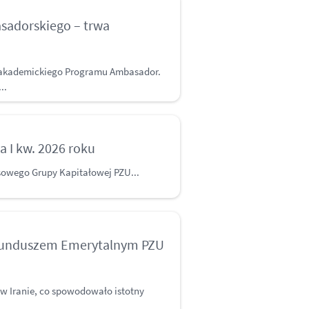
sadorskiego – trwa
ji akademickiego Programu Ambasador.
..
a I kw. 2026 roku
sowego Grupy Kapitałowej PZU...
Funduszem Emerytalnym PZU
y w Iranie, co spowodowało istotny