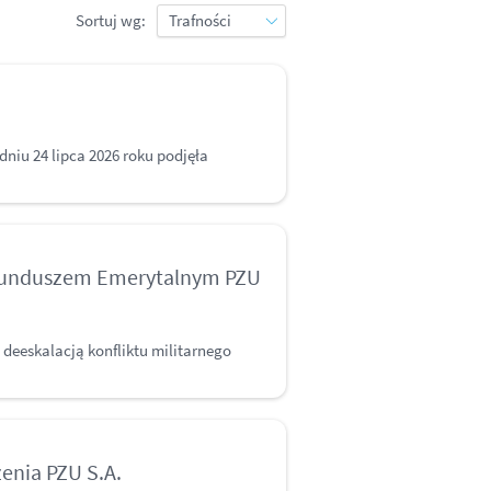
Sortuj wg:
m
iu 24 lipca 2026 roku podjęła
Funduszem Emerytalnym PZU
 deeskalacją konfliktu militarnego
enia PZU S.A.