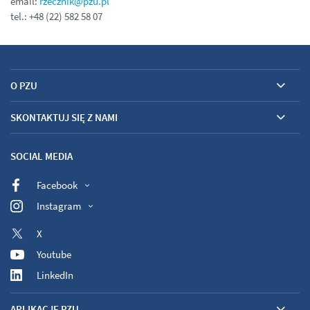
email:
rzecznik@pzu.pl
tel.: +48 (22) 582 58 07
O PZU
SKONTAKTUJ SIĘ Z NAMI
SOCIAL MEDIA
Facebook
Instagram
X
Youtube
LinkedIn
APLIKACJE PZU