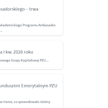
sadorskiego – trwa
ji akademickiego Programu Ambasador.
..
a I kw. 2026 roku
sowego Grupy Kapitałowej PZU...
Funduszem Emerytalnym PZU
y w Iranie, co spowodowało istotny