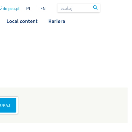
ź do pzu.pl
PL
EN
Local content
Kariera