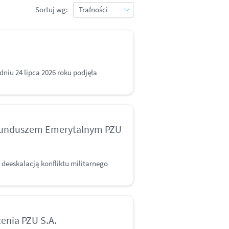
Sortuj wg:
m
iu 24 lipca 2026 roku podjęła
Funduszem Emerytalnym PZU
 deeskalacją konfliktu militarnego
enia PZU S.A.