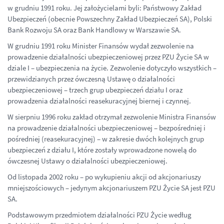
w grudniu 1991 roku. Jej założycielami byli: Państwowy Zakład
Ubezpieczeń (obecnie Powszechny Zakład Ubezpieczeń SA), Polski
Bank Rozwoju SA oraz Bank Handlowy w Warszawie SA.
W grudniu 1991 roku Minister Finansów wydał zezwolenie na
prowadzenie działalności ubezpieczeniowej przez PZU Życie SA w
dziale I – ubezpieczenia na życie. Zezwolenie dotyczyło wszystkich –
przewidzianych przez ówczesną Ustawę o działalności
ubezpieczeniowej – trzech grup ubezpieczeń działu I oraz
prowadzenia działalności reasekuracyjnej biernej i czynnej.
W sierpniu 1996 roku zakład otrzymał zezwolenie Ministra Finansów
na prowadzenie działalności ubezpieczeniowej – bezpośredniej i
pośredniej (reasekuracyjnej) – w zakresie dwóch kolejnych grup
ubezpieczeń z działu I, które zostały wprowadzone nowelą do
ówczesnej Ustawy o działalności ubezpieczeniowej.
Od listopada 2002 roku – po wykupieniu akcji od akcjonariuszy
mniejszościowych – jedynym akcjonariuszem PZU Życie SA jest PZU
SA.
Podstawowym przedmiotem działalności PZU Życie według