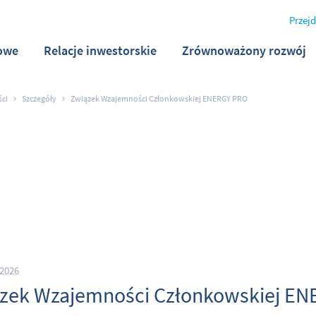
Przejd
owe
Relacje inwestorskie
Zrównoważony rozwój
ści
Szczegóły
Związek Wzajemności Członkowskiej ENERGY PRO
2026
zek Wzajemności Członkowskiej E