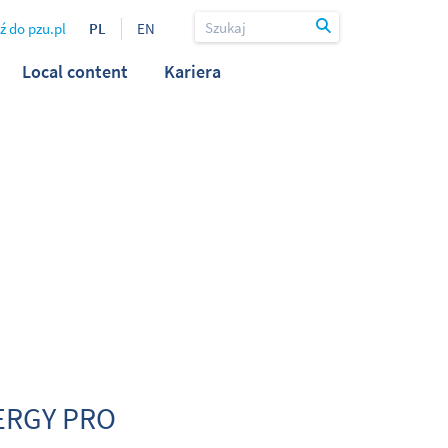
ź do pzu.pl
PL
EN
Local content
Kariera
NERGY PRO