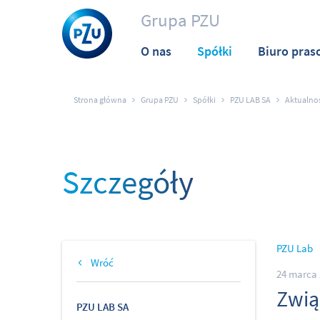
Grupa PZU
O nas
Spółki
Biuro pras
Strona główna
Grupa PZU
Spółki
PZU LAB SA
Aktualno
Szczegóły
PZU Lab
Wróć
24 marca 
Zwią
PZU LAB SA