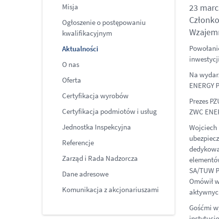
Misja
23 marc
Członko
Ogłoszenie o postępowaniu
Wzajem
kwalifikacyjnym
Powołanie
Aktualności
inwestycj
O nas
Na wydar
Oferta
ENERGY 
Certyfikacja wyrobów
Prezes PZ
Certyfikacja podmiotów i usług
ZWC ENE
Jednostka Inspekcyjna
Wojciech 
ubezpiecz
Referencje
dedykowan
Zarząd i Rada Nadzorcza
elementów
SA/TUW PZ
Dane adresowe
Omówił wy
Komunikacja z akcjonariuszami
aktywnych
Gośćmi wy
instytucj