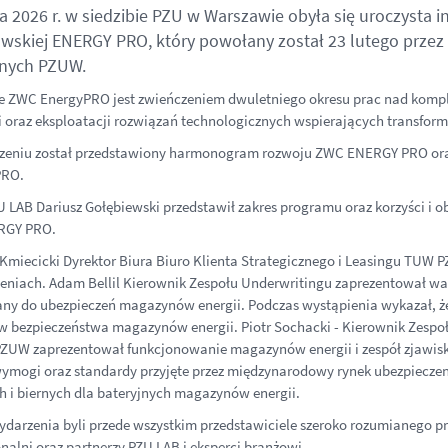
a 2026 r. w siedzibie PZU w Warszawie obyła się uroczysta
wskiej ENERGY PRO, który powołany został 23 lutego prze
nych PZUW.
 ZWC EnergyPRO jest zwieńczeniem dwuletniego okresu prac nad kompl
i oraz eksploatacji rozwiązań technologicznych wspierających transform
zeniu został przedstawiony harmonogram rozwoju ZWC ENERGY PRO ora
PRO.
U LAB Dariusz Gołębiewski przedstawił zakres programu oraz korzyści i o
RGY PRO.
Kmiecicki Dyrektor Biura Biuro Klienta Strategicznego i Leasingu TUW
eniach. Adam Bellil Kierownik Zespołu Underwritingu zaprezentował w
y do ubezpieczeń magazynów energii. Podczas wystąpienia wykazał, że
 bezpieczeństwa magazynów energii. Piotr Sochacki - Kierownik Zespoł
UW zaprezentował funkcjonowanie magazynów energii i zespół zjawisk i
mogi oraz standardy przyjęte przez międzynarodowy rynek ubezpiecze
 i biernych dla bateryjnych magazynów energii.
darzenia byli przede wszystkim przedstawiciele szeroko rozumianego p
onalni oraz partnerzy PZU LAB i eksperci branżowi.