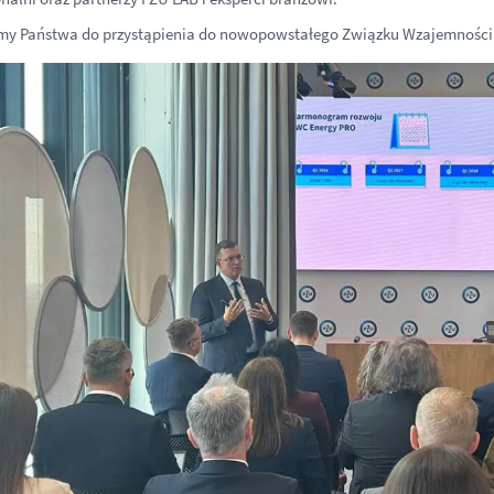
my Państwa do przystąpienia do nowopowstałego Związku Wzajemności