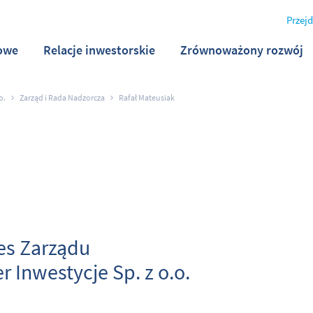
Przejd
owe
Relacje inwestorskie
Zrównoważony rozwój
o.
Zarząd i Rada Nadzorcza
Rafał Mateusiak
es Zarządu
r Inwestycje Sp. z o.o.