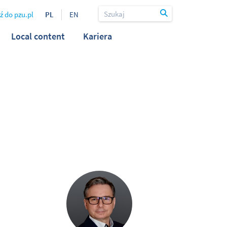
ź do pzu.pl
PL
EN
Local content
Kariera