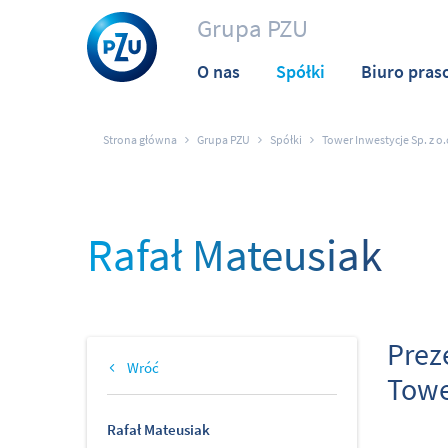
Grupa PZU
O nas
Spółki
Biuro pras
Strona główna
Grupa PZU
Spółki
Tower Inwestycje Sp. z o.
Rafał Mateusiak
Prez
Wróć
Towe
Rafał Mateusiak