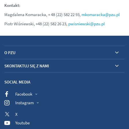
Kontakt:
Magdalena Komaracka, + 48 (22) 582 22 93,
mkomaracka@pzu.pl
Piotr Wiśniewski, +48 (22) 582 26 23,
pwisniewski@pzu.pl
O PZU
SKONTAKTUJ SIĘ Z NAMI
SOCIAL MEDIA
Facebook
Instagram
X
Youtube