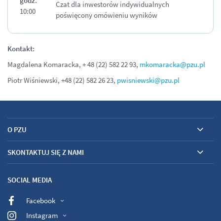
godz.
Czat dla inwestorów indywidualnych
10:00
poświęcony omówieniu wyników
Kontakt:
Magdalena Komaracka, + 48 (22) 582 22 93,
mkomaracka@pzu.pl
Piotr Wiśniewski, +48 (22) 582 26 23,
pwisniewski@pzu.pl
O PZU
SKONTAKTUJ SIĘ Z NAMI
SOCIAL MEDIA
Facebook
Instagram