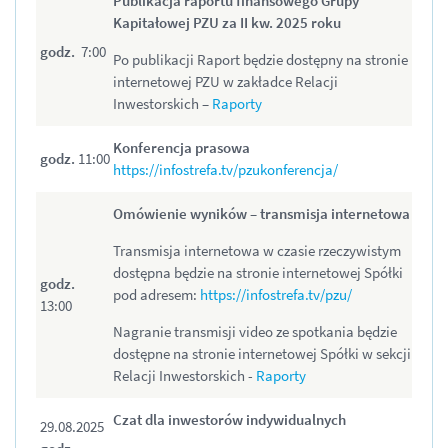
Publikacja raportu finansowego Grupy
Kapitałowej PZU za II kw. 2025 roku
godz.
7:00
Po publikacji Raport będzie dostępny na stronie
internetowej PZU w zakładce Relacji
Inwestorskich –
Raporty
Konferencja prasowa
godz.
11:00
https://infostrefa.tv/pzukonferencja/
Omówienie wyników
–
transmisja internetowa
Transmisja internetowa w czasie rzeczywistym
dostępna będzie na stronie internetowej Spółki
godz.
pod adresem:
https://infostrefa.tv/pzu/
13:00
Nagranie transmisji video ze spotkania będzie
dostępne na stronie internetowej Spółki w sekcji
Relacji Inwestorskich -
Raporty
Czat dla inwestorów indywidualnych
29.08.2025