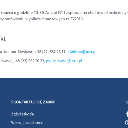
 marca o godzinie 13.30
Zarząd PZU zaprasza na chat inwestorski ded
ny omówieniu wyników finansowych za FY2016.
kt
a Jakima-Moskwa, + 48 (22) 582 26 17,
ajakima@pzu.pl
iewski, +48 (22) 582 26 23,
pwisniewski@pzu.pl
SKONTAKTUJ SIĘ Z NAMI
S
Zgłoś szkodę
Wezwij assistance