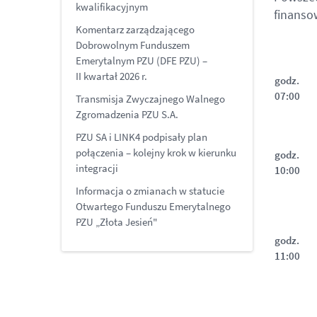
kwalifikacyjnym
finanso
Komentarz zarządzającego
Dobrowolnym Funduszem
Emerytalnym PZU (DFE PZU) –
II kwartał 2026 r.
godz.
07:00
Transmisja Zwyczajnego Walnego
Zgromadzenia PZU S.A.
PZU SA i LINK4 podpisały plan
połączenia – kolejny krok w kierunku
godz.
integracji
10:00
Informacja o zmianach w statucie
Otwartego Funduszu Emerytalnego
PZU „Złota Jesień"
godz.
11:00