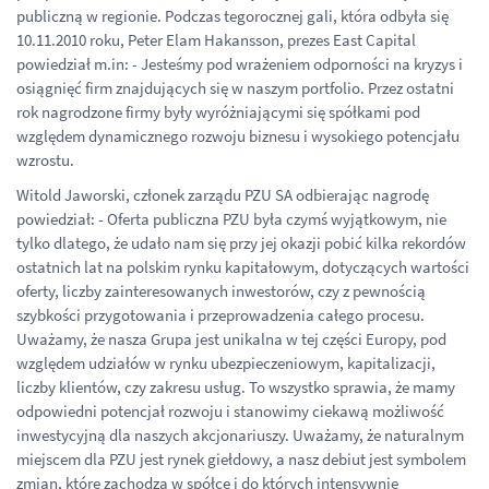
publiczną w regionie. Podczas tegorocznej gali, która odbyła się
10.11.2010 roku, Peter Elam Hakansson, prezes East Capital
powiedział m.in: - Jesteśmy pod wrażeniem odporności na kryzys i
osiągnięć firm znajdujących się w naszym portfolio. Przez ostatni
rok nagrodzone firmy były wyróżniającymi się spółkami pod
względem dynamicznego rozwoju biznesu i wysokiego potencjału
wzrostu.
Witold Jaworski, członek zarządu PZU SA odbierając nagrodę
powiedział: - Oferta publiczna PZU była czymś wyjątkowym, nie
tylko dlatego, że udało nam się przy jej okazji pobić kilka rekordów
ostatnich lat na polskim rynku kapitałowym, dotyczących wartości
oferty, liczby zainteresowanych inwestorów, czy z pewnością
szybkości przygotowania i przeprowadzenia całego procesu.
Uważamy, że nasza Grupa jest unikalna w tej części Europy, pod
względem udziałów w rynku ubezpieczeniowym, kapitalizacji,
liczby klientów, czy zakresu usług. To wszystko sprawia, że mamy
odpowiedni potencjał rozwoju i stanowimy ciekawą możliwość
inwestycyjną dla naszych akcjonariuszy. Uważamy, że naturalnym
miejscem dla PZU jest rynek giełdowy, a nasz debiut jest symbolem
zmian, które zachodzą w spółce i do których intensywnie