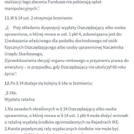
realizacji tego zlecenia Fundusze nie pobierają opłat
manipulacyjnych.”.
11.
W § 14 ust. 2 otrzymuje brzmienie:
„2. Przy składaniu dyspozycji wypłaty Oszczędzający albo osoba
uprawniona, o której mowa w ust. 1 pkt 4, zobowiązana jest do:
1)wskazania właściwego dla podatku dochodowego od osób
fizycznych Oszczędzającego albo osoby uprawnionej Naczelnika
Urzędu Skarbowego,
2)przedstawienia decyzji organu rentowego o przyznaniu prawa do
emerytury – w przypadku, gdy Oszczędzający nie ukończył 60 roku
życia.”.
12.
Po § 14 dodaje się kolejny § 14a w brzmieniu:
„§ 14a.
Wypłata ratalna
1.Na zasadach określonych w § 14 Oszczędzający albo osoba
uprawniona, o której mowa w § 14 ust. 1 pkt 4 może złożyć wniosek
o ratalną wypłatę środków zgromadzonych na Rejestrach IKE.
2.Kwota pojedynczej raty wypłacanych środków nie może być