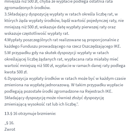
mniejsza niż 500 zł, chyba że wypłacie podlega ostatnia rata
zgromadzonych środków.
3.Składający dyspozycję wypłaty w ratach określa liczbę rat, w
których żąda wypłaty środków, bądź wartość pojedynczej raty, nie
mniejszą niż 500 zł, wskazuje datę wypłaty pierwszej raty oraz
wskazuje częstotliwość wypłaty rat.
4.Wypłaty poszczególnych rat realizowane są proporcjonalnie z
każdego Funduszu prowadzącego na rzecz Oszczędzającego IKE.
5.W przypadku gdy na skutek dyspozycji wypłaty w ratach
określającej liczbę żądanych rat, wypłacana rata miałaby mieć
wartość mniejszą niż 500 zł, wypłacie w ramach danej raty podlega
kwota 500 zł.
6.Dyspozycja wypłaty środków w ratach może być w każdym czasie
zmieniona na wypłatę jednorazową. W takim przypadku wypłacie
podlegają pozostałe środki zgromadzone na Rejestrach IKE.
Składający dyspozycję może również złożyć dyspozycję
zmieniającą wysokość rat lub ich liczbę.”.
13.
§ 16 otrzymuje brzmienie:
„§ 16.
Zwrot