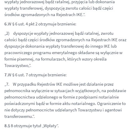
wypłaty jednorazowej bądź ratalnej, przyjęcia lub dokonania
wypłaty transferowej, dyspozycję zwrotu całości bądź części
środków zgromadzonych na Rejestrach IKE.”.
6.
W § 6 ust. 4 pkt 2 otrzymuje brzmienie:
„2) dyspozycje wypłaty jednorazowej bądź ratalnej, zwrotu
całości bądź części środków zgromadzonych na Rejestrach IKE oraz
dyspozycje dokonania wypłaty transferowej do innego IKE lub
pracowniczego programu emerytalnego składane są wyłącznie w
formie pisemnej, na formularzach, których wzory określa
Towarzystwo,”.
7.
W § 6 ust. 7 otrzymuje brzmienie:
„7. W przypadku Rejestrów IKE możliwe jest działanie przez
pełnomocnika wyłącznie w sytuacjach wyjątkowych, na podstawie
pełnomocnictwa udzielonego w formie z podpisami notarialnie
poświadczonymi bądź w formie aktu notarialnego. Ograniczenie to
nie dotyczy pełnomocnictw udzielanych Towarzystwu i agentowi
transferowemu.”.
8.
§ 8 otrzymuje tytuł „Wpłaty”.