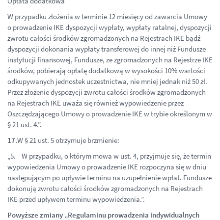
Opłata dodatkowa
W przypadku złożenia w terminie 12 miesięcy od zawarcia Umowy
o prowadzenie IKE dyspozycji wypłaty, wypłaty ratalnej, dyspozycji
zwrotu całości środków zgromadzonych na Rejestrach IKE bądź
dyspozycji dokonania wypłaty transferowej do innej niż Fundusze
instytucji finansowej, Fundusze, ze zgromadzonych na Rejestrze IKE
środków, pobierają opłatę dodatkową w wysokości 10% wartości
odkupywanych jednostek uczestnictwa, nie mniej jednak niż 50 zł.
Przez złożenie dyspozycji zwrotu całości środków zgromadzonych
na Rejestrach IKE uważa się również wypowiedzenie przez
Oszczędzającego Umowy o prowadzenie IKE w trybie określonym w
§ 21 ust. 4.”.
17.
W § 21 ust. 5 otrzymuje brzmienie:
„5. W przypadku, o którym mowa w ust. 4, przyjmuje się, że termin
wypowiedzenia Umowy o prowadzenie IKE rozpoczyna się w dniu
następującym po upływie terminu na uzupełnienie wpłat. Fundusze
dokonują zwrotu całości środków zgromadzonych na Rejestrach
IKE przed upływem terminu wypowiedzenia.”.
Powyższe zmiany „Regulaminu prowadzenia indywidualnych