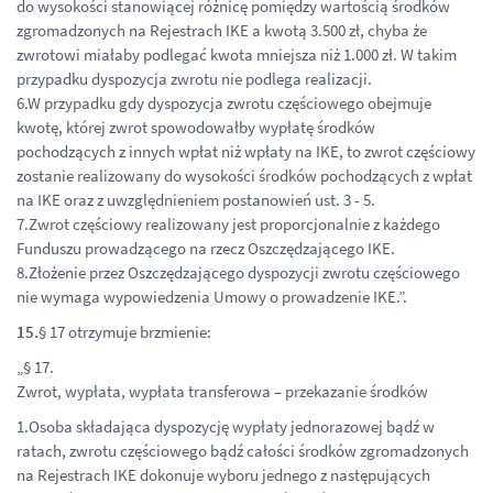
do wysokości stanowiącej różnicę pomiędzy wartością środków
zgromadzonych na Rejestrach IKE a kwotą 3.500 zł, chyba że
zwrotowi miałaby podlegać kwota mniejsza niż 1.000 zł. W takim
przypadku dyspozycja zwrotu nie podlega realizacji.
6.W przypadku gdy dyspozycja zwrotu częściowego obejmuje
kwotę, której zwrot spowodowałby wypłatę środków
pochodzących z innych wpłat niż wpłaty na IKE, to zwrot częściowy
zostanie realizowany do wysokości środków pochodzących z wpłat
na IKE oraz z uwzględnieniem postanowień ust. 3 - 5.
7.Zwrot częściowy realizowany jest proporcjonalnie z każdego
Funduszu prowadzącego na rzecz Oszczędzającego IKE.
8.Złożenie przez Oszczędzającego dyspozycji zwrotu częściowego
nie wymaga wypowiedzenia Umowy o prowadzenie IKE.”.
15.
§ 17 otrzymuje brzmienie:
„§ 17.
Zwrot, wypłata, wypłata transferowa – przekazanie środków
1.Osoba składająca dyspozycję wypłaty jednorazowej bądź w
ratach, zwrotu częściowego bądź całości środków zgromadzonych
na Rejestrach IKE dokonuje wyboru jednego z następujących