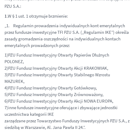
PZU S.A.:
1
.W § 1 ust. 1 otrzymuje brzmienie:
„1. Regulamin prowadzenia indywidualnych kont emerytalnych
przez fundusze inwestycyjne TFI PZU S.A. („Regulamin IKE”) określa
zasady gromadzenia oszczędności na indywidualnych kontach
emerytalnych prowadzonych przez:
1)PZU Fundusz Inwestycyjny Otwarty Papierów Dłużnych
POLONEZ,
2)PZU Fundusz Inwestycyjny Otwarty Akcji KRAKOWIAK,
3)PZU Fundusz Inwestycyjny Otwarty Stabilnego Wzrostu
MAZUREK,
4)PZU Fundusz Inwestycyjny Otwarty Gotówkowy,
5)PZU Fundusz Inwestycyjny Otwarty Zrównoważony,
6)PZU Fundusz Inwestycyjny Otwarty Akcji NOWA EUROPA,
7)inne fundusze inwestycyjne oferujące i zbywające jednostki
uczestnictwa kategorii IKE
zarządzane przez Towarzystwo Funduszy Inwestycyjnych PZU S.A., z
siedzibą w Warszawie, Al. Jana Pawła II 24.”.