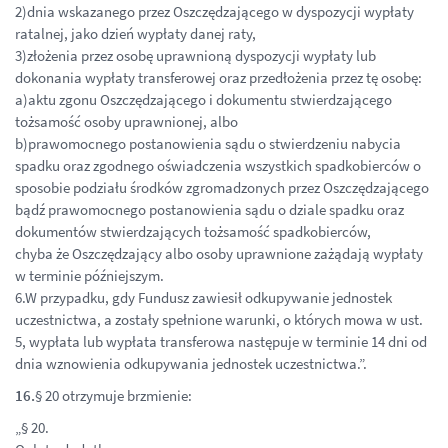
2)dnia wskazanego przez Oszczędzającego w dyspozycji wypłaty
ratalnej, jako dzień wypłaty danej raty,
3)złożenia przez osobę uprawnioną dyspozycji wypłaty lub
dokonania wypłaty transferowej oraz przedłożenia przez tę osobę:
a)aktu zgonu Oszczędzającego i dokumentu stwierdzającego
tożsamość osoby uprawnionej, albo
b)prawomocnego postanowienia sądu o stwierdzeniu nabycia
spadku oraz zgodnego oświadczenia wszystkich spadkobierców o
sposobie podziału środków zgromadzonych przez Oszczędzającego
bądź prawomocnego postanowienia sądu o dziale spadku oraz
dokumentów stwierdzających tożsamość spadkobierców,
chyba że Oszczędzający albo osoby uprawnione zażądają wypłaty
w terminie późniejszym.
6.W przypadku, gdy Fundusz zawiesił odkupywanie jednostek
uczestnictwa, a zostały spełnione warunki, o których mowa w ust.
5, wypłata lub wypłata transferowa następuje w terminie 14 dni od
dnia wznowienia odkupywania jednostek uczestnictwa.”.
16.
§ 20 otrzymuje brzmienie:
„§ 20.