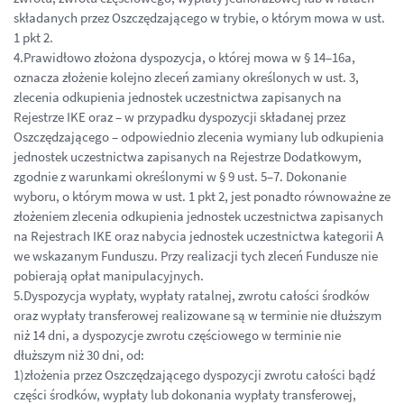
składanych przez Oszczędzającego w trybie, o którym mowa w ust.
1 pkt 2.
4.Prawidłowo złożona dyspozycja, o której mowa w § 14–16a,
oznacza złożenie kolejno zleceń zamiany określonych w ust. 3,
zlecenia odkupienia jednostek uczestnictwa zapisanych na
Rejestrze IKE oraz – w przypadku dyspozycji składanej przez
Oszczędzającego – odpowiednio zlecenia wymiany lub odkupienia
jednostek uczestnictwa zapisanych na Rejestrze Dodatkowym,
zgodnie z warunkami określonymi w § 9 ust. 5–7. Dokonanie
wyboru, o którym mowa w ust. 1 pkt 2, jest ponadto równoważne ze
złożeniem zlecenia odkupienia jednostek uczestnictwa zapisanych
na Rejestrach IKE oraz nabycia jednostek uczestnictwa kategorii A
we wskazanym Funduszu. Przy realizacji tych zleceń Fundusze nie
pobierają opłat manipulacyjnych.
5.Dyspozycja wypłaty, wypłaty ratalnej, zwrotu całości środków
oraz wypłaty transferowej realizowane są w terminie nie dłuższym
niż 14 dni, a dyspozycje zwrotu częściowego w terminie nie
dłuższym niż 30 dni, od:
1)złożenia przez Oszczędzającego dyspozycji zwrotu całości bądź
części środków, wypłaty lub dokonania wypłaty transferowej,