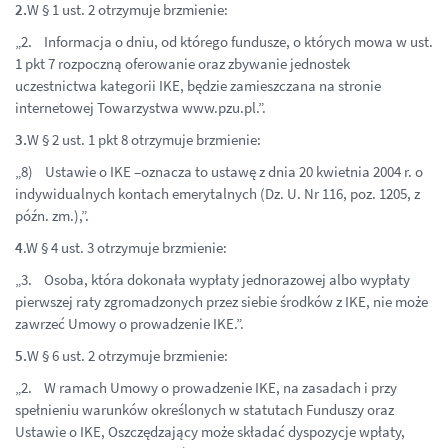
2.
W § 1 ust. 2 otrzymuje brzmienie:
„2. Informacja o dniu, od którego fundusze, o których mowa w ust.
1 pkt 7 rozpoczną oferowanie oraz zbywanie jednostek
uczestnictwa kategorii IKE, będzie zamieszczana na stronie
internetowej Towarzystwa www.pzu.pl.”.
3.
W § 2 ust. 1 pkt 8 otrzymuje brzmienie:
„8) Ustawie o IKE –oznacza to ustawę z dnia 20 kwietnia 2004 r. o
indywidualnych kontach emerytalnych (Dz. U. Nr 116, poz. 1205, z
późn. zm.),”.
4
.W § 4 ust. 3 otrzymuje brzmienie:
„3. Osoba, która dokonała wypłaty jednorazowej albo wypłaty
pierwszej raty zgromadzonych przez siebie środków z IKE, nie może
zawrzeć Umowy o prowadzenie IKE.”.
5.
W § 6 ust. 2 otrzymuje brzmienie:
„2. W ramach Umowy o prowadzenie IKE, na zasadach i przy
spełnieniu warunków określonych w statutach Funduszy oraz
Ustawie o IKE, Oszczędzający może składać dyspozycje wpłaty,