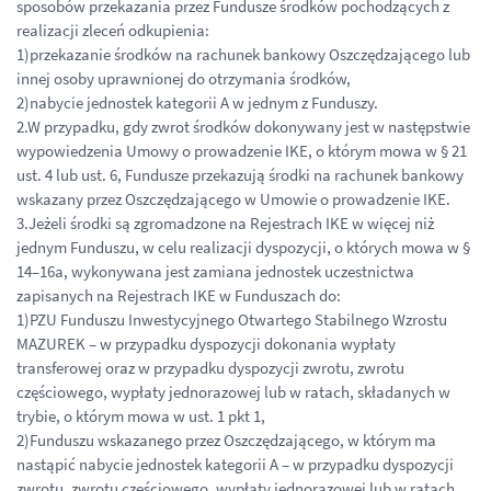
sposobów przekazania przez Fundusze środków pochodzących z
realizacji zleceń odkupienia:
1)przekazanie środków na rachunek bankowy Oszczędzającego lub
innej osoby uprawnionej do otrzymania środków,
2)nabycie jednostek kategorii A w jednym z Funduszy.
2.W przypadku, gdy zwrot środków dokonywany jest w następstwie
wypowiedzenia Umowy o prowadzenie IKE, o którym mowa w § 21
ust. 4 lub ust. 6, Fundusze przekazują środki na rachunek bankowy
wskazany przez Oszczędzającego w Umowie o prowadzenie IKE.
3.Jeżeli środki są zgromadzone na Rejestrach IKE w więcej niż
jednym Funduszu, w celu realizacji dyspozycji, o których mowa w §
14–16a, wykonywana jest zamiana jednostek uczestnictwa
zapisanych na Rejestrach IKE w Funduszach do:
1)PZU Funduszu Inwestycyjnego Otwartego Stabilnego Wzrostu
MAZUREK – w przypadku dyspozycji dokonania wypłaty
transferowej oraz w przypadku dyspozycji zwrotu, zwrotu
częściowego, wypłaty jednorazowej lub w ratach, składanych w
trybie, o którym mowa w ust. 1 pkt 1,
2)Funduszu wskazanego przez Oszczędzającego, w którym ma
nastąpić nabycie jednostek kategorii A – w przypadku dyspozycji
zwrotu, zwrotu częściowego, wypłaty jednorazowej lub w ratach