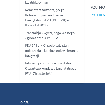
kwalifikacyjnym
PZU FIO
Komentarz zarządzającego
Dobrowolnym Funduszem
PZU FIO A
Emerytalnym PZU (DFE PZU) –
II kwartał 2026 r.
Transmisja Zwyczajnego Walnego
Zgromadzenia PZU S.A.
PZU SA i LINK4 podpisały plan
połączenia – kolejny krok w kierunku
integracji
Informacja o zmianach w statucie
Otwartego Funduszu Emerytalnego
PZU „Złota Jesień"
O PZU