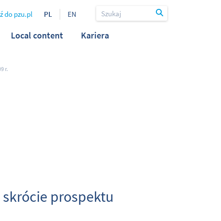
ź do pzu.pl
PL
EN
Local content
Kariera
9 r.
 skrócie prospektu