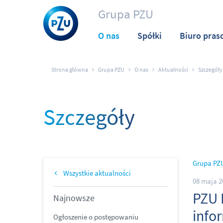
Grupa PZU
O nas
Spółki
Biuro pras
Strona główna
Grupa PZU
O nas
Aktualności
Szczegóły
Szczegóły
Grupa PZ
Wszystkie aktualności
08 maja 2
PZU 
Najnowsze
info
Ogłoszenie o postępowaniu