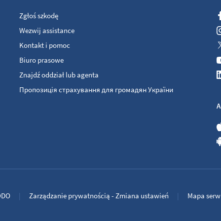
Zgłoś szkodę
Wezwij assistance
Kontakt i pomoc
Biuro prasowe
Znajdź oddział lub agenta
Пропозиція страхування для громадян України
A
ODO
Zarządzanie prywatnością - Zmiana ustawień
Mapa serw