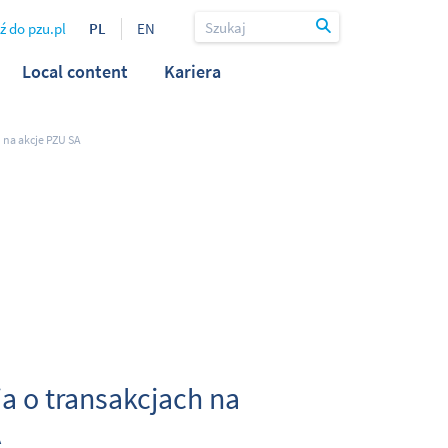
ź do pzu.pl
PL
EN
Local content
Kariera
 na akcje PZU SA
a o transakcjach na
A