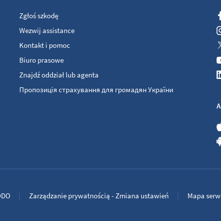
Zgłoś szkodę
Wezwij assistance
Kontakt i pomoc
Biuro prasowe
Znajdź oddział lub agenta
Пропозиція страхування для громадян України
A
ODO
Zarządzanie prywatnością - Zmiana ustawień
Mapa serw