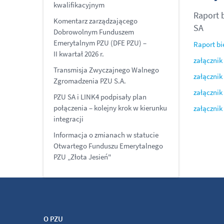
kwalifikacyjnym
Raport 
Komentarz zarządzającego
SA
Dobrowolnym Funduszem
Emerytalnym PZU (DFE PZU) –
Raport bi
II kwartał 2026 r.
załącznik
Transmisja Zwyczajnego Walnego
załącznik
Zgromadzenia PZU S.A.
załącznik
PZU SA i LINK4 podpisały plan
połączenia – kolejny krok w kierunku
załącznik
integracji
Informacja o zmianach w statucie
Otwartego Funduszu Emerytalnego
PZU „Złota Jesień"
O PZU