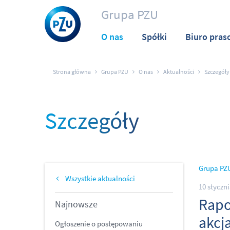
Grupa PZU
O nas
Spółki
Biuro pras
Strona główna
Grupa PZU
O nas
Aktualności
Szczegóły
Szczegóły
Grupa PZ
Wszystkie aktualności
10 styczn
Rapo
Najnowsze
akcj
Ogłoszenie o postępowaniu