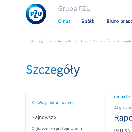
Grupa PZU
O nas
Spółki
Biuro pras
Strona główna
Grupa PZU
O nas
Aktualności
Szczegóły
Szczegóły
Grupa PZ
Wszystkie aktualności
21 grudni
Rapo
Najnowsze
Ogłoszenie o postępowaniu
PZU SA 