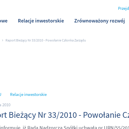
Przejd
owe
Relacje inwestorskie
Zrównoważony rozwój
Raport Bieżący Nr 33/2010 - Powołanie Członka Zarządu
U
Relacje inwestorskie
a 2010
rt Bieżący Nr 33/2010 - Powołanie 
informuje, iż Rada Nadzorcza Spółki uchwałą nr URN/55/2010