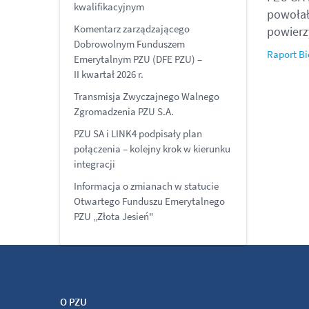
kwalifikacyjnym
powołał
Komentarz zarządzającego
powierz
Dobrowolnym Funduszem
Raport Bi
Emerytalnym PZU (DFE PZU) –
II kwartał 2026 r.
Transmisja Zwyczajnego Walnego
Zgromadzenia PZU S.A.
PZU SA i LINK4 podpisały plan
połączenia – kolejny krok w kierunku
integracji
Informacja o zmianach w statucie
Otwartego Funduszu Emerytalnego
PZU „Złota Jesień"
O PZU