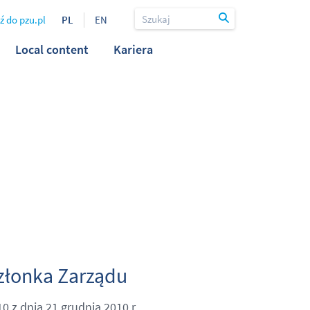
ź do pzu.pl
PL
EN
Local content
Kariera
Członka Zarządu
 z dnia 21 grudnia 2010 r.