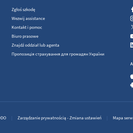
Zgłoś szkodę
Wezwij assistance
Kontakt i pomoc
Biuro prasowe
Znajdź oddział lub agenta
Пропозиція страхування для громадян України
A
ODO
Zarządzanie prywatnością - Zmiana ustawień
Mapa serw