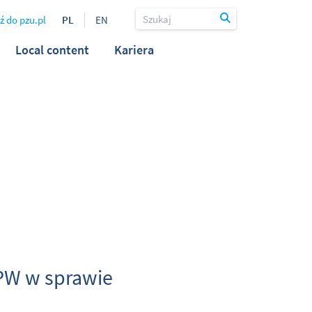
ź do pzu.pl
PL
EN
Local content
Kariera
DPW w sprawie