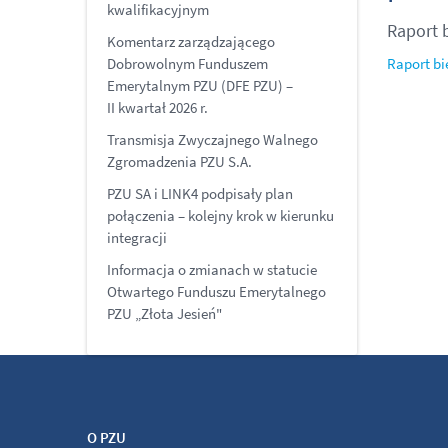
kwalifikacyjnym
Raport 
Komentarz zarządzającego
Dobrowolnym Funduszem
Raport bi
Emerytalnym PZU (DFE PZU) –
II kwartał 2026 r.
Transmisja Zwyczajnego Walnego
Zgromadzenia PZU S.A.
PZU SA i LINK4 podpisały plan
połączenia – kolejny krok w kierunku
integracji
Informacja o zmianach w statucie
Otwartego Funduszu Emerytalnego
PZU „Złota Jesień"
O PZU