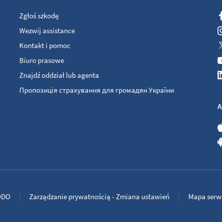
Zgłoś szkodę
Wezwij assistance
Kontakt i pomoc
Biuro prasowe
Znajdź oddział lub agenta
Пропозиція страхування для громадян України
A
ODO
Zarządzanie prywatnością - Zmiana ustawień
Mapa serw