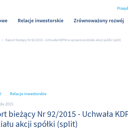
Przejd
owe
Relacje inwestorskie
Zrównoważony rozwój
Raport bieżący Nr 92/2015 - Uchwała KDPW w sprawie podziału akcji spółki (split)
U
Relacje inwestorskie
ada 2015
rt bieżący Nr 92/2015 - Uchwała K
ału akcji spółki (split)