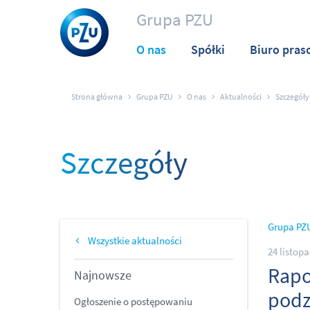
Grupa PZU
O nas
Spółki
Biuro pras
Strona główna
Grupa PZU
O nas
Aktualności
Szczegóły
Szczegóły
Grupa PZ
Wszystkie aktualności
24 listop
Rapo
Najnowsze
podzi
Ogłoszenie o postępowaniu