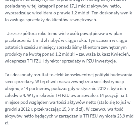
posiadamy w tej kategorii ponad 17,1 mld zł aktywów netto,
wyprzedzając wicelidera o prawie 1,2 mld zł. Ten doskonały wynik
to zasługa sprzedaży do klientów zewnętrznych.
- Jeszcze półtora roku temu wiele osób powątpiewało w plan
przekroczenia 1 mld zł nabyć w ciągu roku. Tymczasem w ciągu
ostatnich sześciu miesięcy sprzedaliśmy klientom zewnętrznym
produkty na kwotę ponad 1,2 mld zł! – zauważa Łukasz Kwiecień,
wiceprezes TFI PZU i dyrektor sprzedaży w PZU Inwestycje.
Tak doskonały rezultat to efekt konsekwentnej polityki budowania
sieci sprzedaży. W tej chwili nasza zewnętrzna sieć dystrybucji
obejmuje 14 partnerów, podczas gdy w styczniu 2012 r. było ich
zaledwie 4. W tym okresie TFI PZU awansowało z 14 pozycji na 1
miejsce pod względem wartości aktywów netto (stało się to już w
grudniu 2012 r. przekraczając 15,3 mld zł). W czerwcu wartość
aktywów netto będących w zarządzaniu TFI PZU wyniosła 23,9 mld
zł.