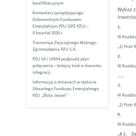
kwalifikacyjnym
Wykaz z
Komentarz zarządzającego
Inwest
Dobrowolnym Funduszem
Emerytalnym PZU (DFE PZU) –
1.
II kwartał 2026 r.
W Rozdzia
Transmisja Zwyczajnego Walnego
„2) Piotr
Zgromadzenia PZU S.A.
2.
PZU SA i LINK4 podpisały plan
połączenia – kolejny krok w kierunku
W Rozdzia
integracji
„-„.
Informacja o zmianach w statucie
3.
Otwartego Funduszu Emerytalnego
W Rozdzial
PZU „Złota Jesień"
„2) Piotr
4.
W Rozdzia
„8.1. Za