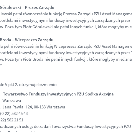
 Góralewski – Prezes Zarządu
alewski pełni równocześnie funkcję Prezesa Zarządu PZU Asset Manageme
portfelami inwestycyjnymi funduszy inwestycyjnych zarządzanych przez
. Poza tym Piotr Góralewski nie pełni innych funkcji, które mogłyby mie
.
 Broda – Wiceprezes Zarządu
da pełni równocześnie funkcję Wiceprezesa Zarządu PZU Asset Manageme
portfelami inwestycyjnymi funduszy inwestycyjnych zarządzanych przez
. Poza tym Piotr Broda nie pełni innych funkcji, które mogłyby mieć zna
”
le V pkt 2. otrzymuje brzmienie:
: Towarzystwo Funduszy Inwestycyjnych PZU Spółka Akcyjna
: Warszawa
. Jana Pawła II 24, 00-133 Warszawa
(0-22) 582 45 43
22) 582 21 51
iadczonych usług: do zadań Towarzystwa Funduszy Inwestycyjnych PZU S