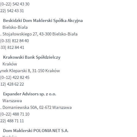
(0–22) 542 43 30
22) 542 43 31
: Beskidzki Dom Maklerski Spółka Akcyjna
 Bielsko-Biała
. Stojałowskiego 27, 43-300 Bielsko-Biała
(0-33) 812 84 40
33) 812 84 41
: Krakowski Bank Spółdzielczy
: Kraków
nek Kleparski 8, 31-150 Kraków
(0–12) 422 82 45
12) 428 62 22
 Expander Advisors sp. z o.o.
: Warszawa
l. Domaniewska 50A, 02-672 Warszawa
(0–22) 488 71 10
22) 488 71 11
: Dom Maklerski POLONIA NET S.A.