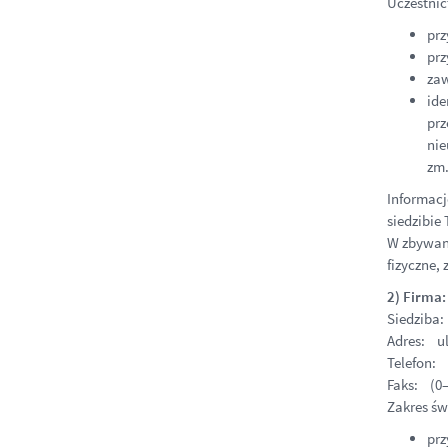
Uczestnic
prz
prz
zaw
ide
prz
nie
zm.
Informacj
siedzibie
W zbywani
fizyczne,
2) Firma
Siedziba
Adres: ul
Telefon: 
Faks: (0–
Zakres św
prz