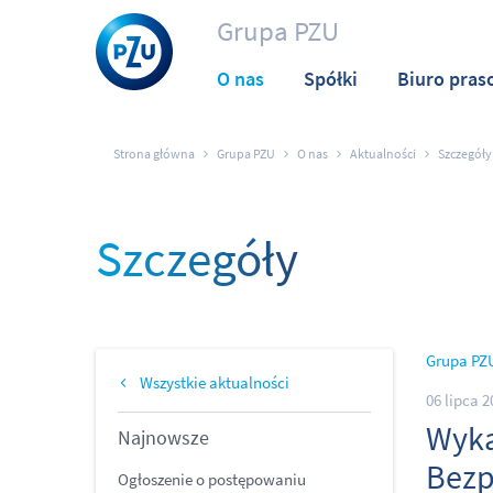
Grupa PZU
O nas
Spółki
Biuro pras
Strona główna
Grupa PZU
O nas
Aktualności
Szczegóły
Szczegóły
Grupa PZ
Wszystkie aktualności
06 lipca 2
Wyka
Najnowsze
Bezp
Ogłoszenie o postępowaniu