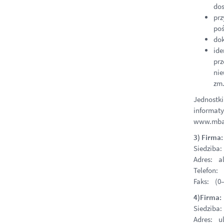
dos
prz
poś
dok
ide
prz
nie
zm.
Jednostki
informaty
www.mban
3) Firma
Siedziba
Adres: al
Telefon: 
Faks: (0–
4)Firma: 
Siedziba
Adres: ul