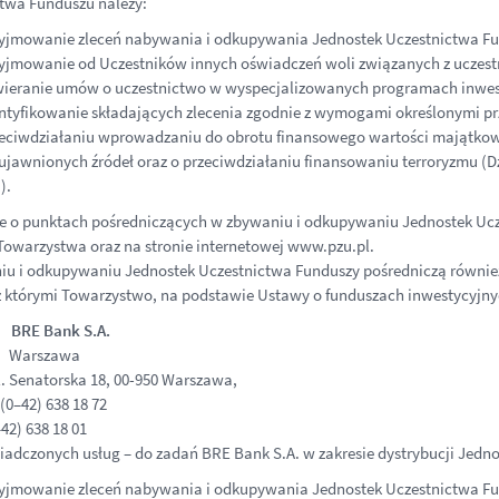
twa Funduszu należy:
yjmowanie zleceń nabywania i odkupywania Jednostek Uczestnictwa F
yjmowanie od Uczestników innych oświadczeń woli związanych z uczes
ieranie umów o uczestnictwo w wyspecjalizowanych programach inwes
ntyfikowanie składających zlecenia zgodnie z wymogami określonymi prze
eciwdziałaniu wprowadzaniu do obrotu finansowego wartości majątkow
ujawnionych źródeł oraz o przeciwdziałaniu finansowaniu terroryzmu (Dz.U
).
e o punktach pośredniczących w zbywaniu i odkupywaniu Jednostek Uc
 Towarzystwa oraz na stronie internetowej www.pzu.pl.
u i odkupywaniu Jednostek Uczestnictwa Funduszy pośredniczą również
 z którymi Towarzystwo, na podstawie Ustawy o funduszach inwestycyj
: BRE Bank S.A.
: Warszawa
. Senatorska 18, 00-950 Warszawa,
(0–42) 638 18 72
42) 638 18 01
iadczonych usług – do zadań BRE Bank S.A. w zakresie dystrybucji Jedn
yjmowanie zleceń nabywania i odkupywania Jednostek Uczestnictwa Fun