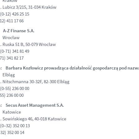
: Kraków
. Lubicz 3/215, 31-034 Kraków
(0-12) 426 25 15
12) 411 17 66
 A-Z Finanse S.A.
: Wrocław
. Ruska 51 B, 50-079 Wrocław
(0-71) 341 81 49
71) 341 82 17
a: Barbara Kozłowicz prowadząca działalność gospodarczą pod nazw
: Elbląg
. Nitschmanna 30-32F, 82-300 Elbląg
(0-55) 236 00 00
55) 236 00 00
a: Secus Asset Management S.A.
: Katowice
. Sowińskiego 46, 40-018 Katowice
(0–32) 352 00 13
32) 352 00 14