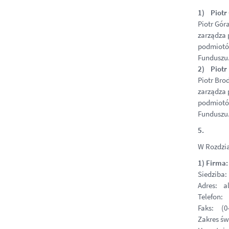
1) Piotr
Piotr Gór
zarządza 
podmiotów
Funduszu
2) Piotr
Piotr Bro
zarządza 
podmiotów
Funduszu.
5.
W Rozdzia
1) Firma
Siedziba
Adres: al
Telefon: 
Faks: (0-
Zakres św