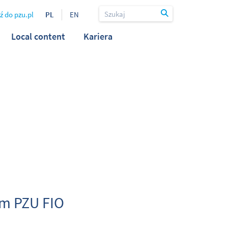
ź do pzu.pl
PL
EN
Local content
Kariera
ym PZU FIO