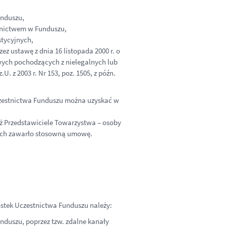
unduszu,
tnictwem w Funduszu,
tycyjnych,
z ustawę z dnia 16 listopada 2000 r. o
ych pochodzących z nielegalnych lub
. z 2003 r. Nr 153, poz. 1505, z późn.
zestnictwa Funduszu można uzyskać w
 Przedstawiciele Towarzystwa – osoby
nych zawarło stosowną umowę.
ostek Uczestnictwa Funduszu należy:
duszu, poprzez tzw. zdalne kanały