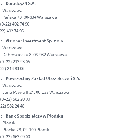
a: Doradcy24 S.A.
: Warszawa
. Pańska 73, 00-834 Warszawa
(0-22) 402 74 90
22) 402 74 95
: Vizjoner Investment Sp. z o.o.
: Warszawa
l. Dąbrowiecka 8, 03-932 Warszawa
(0–22) 213 93 05
22) 213 93 06
a: Powszechny Zakład Ubezpieczeń S.A.
: Warszawa
. Jana Pawła II 24, 00-133 Warszawa
(0–22) 582 20 00
22) 582 24 48
a: Bank Spółdzielczy w Płońsku
: Płońsk
. Płocka 28, 09-100 Płońsk
(0–23) 663 09 00