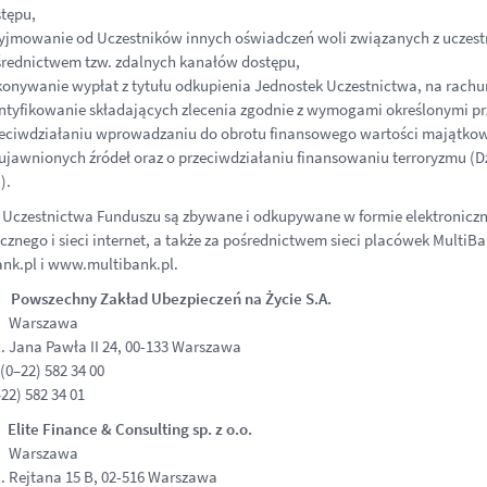
tępu,
yjmowanie od Uczestników innych oświadczeń woli związanych z uczes
rednictwem tzw. zdalnych kanałów dostępu,
onywanie wypłat z tytułu odkupienia Jednostek Uczestnictwa, na rachu
ntyfikowanie składających zlecenia zgodnie z wymogami określonymi prze
eciwdziałaniu wprowadzaniu do obrotu finansowego wartości majątkow
ujawnionych źródeł oraz o przeciwdziałaniu finansowaniu terroryzmu (Dz.U
).
 Uczestnictwa Funduszu są zbywane i odkupywane w formie elektronicz
cznego i sieci internet, a także za pośrednictwem sieci placówek MultiB
k.pl i www.multibank.pl.
: Powszechny Zakład Ubezpieczeń na Życie S.A.
: Warszawa
. Jana Pawła II 24, 00-133 Warszawa
(0–22) 582 34 00
22) 582 34 01
Elite Finance & Consulting sp. z o.o.
: Warszawa
. Rejtana 15 B, 02-516 Warszawa