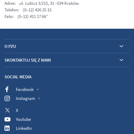
Adres: ul. Lubicz 3/215, 31 –034 Kraków.
Telefon: (0–12) 426 25 15
Faks: (0–12) 411 17 66”
O PZU
SKONTAKTUJ SIĘ Z NAMI
SOCIAL MEDIA
Facebook
Instagram
X
Youtube
LinkedIn