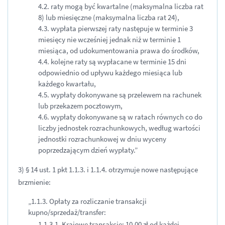
4.2. raty mogą być kwartalne (maksymalna liczba rat
8) lub miesięczne (maksymalna liczba rat 24),
4.3. wypłata pierwszej raty następuje w terminie 3
miesięcy nie wcześniej jednak niż w terminie 1
miesiąca, od udokumentowania prawa do środków,
4.4. kolejne raty są wypłacane w terminie 15 dni
odpowiednio od upływu każdego miesiąca lub
każdego kwartału,
4.5. wypłaty dokonywane są przelewem na rachunek
lub przekazem pocztowym,
4.6. wypłaty dokonywane są w ratach równych co do
liczby jednostek rozrachunkowych, według wartości
jednostki rozrachunkowej w dniu wyceny
poprzedzającym dzień wypłaty.”
3) § 14 ust. 1 pkt 1.1.3. i 1.1.4. otrzymuje nowe następujące
brzmienie:
„1.1.3. Opłaty za rozliczanie transakcji
kupno/sprzedaż/transfer:
1.1.3.1. Krajowe transakcje: 10,00 zł od każdej