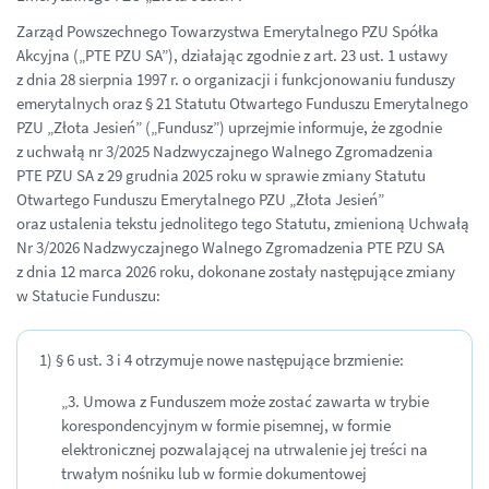
Zarząd Powszechnego Towarzystwa Emerytalnego PZU Spółka
Akcyjna („PTE PZU SA”), działając zgodnie z art. 23 ust. 1 ustawy
z dnia 28 sierpnia 1997 r. o organizacji i funkcjonowaniu funduszy
emerytalnych oraz § 21 Statutu Otwartego Funduszu Emerytalnego
PZU „Złota Jesień” („Fundusz”) uprzejmie informuje, że zgodnie
z uchwałą nr 3/2025 Nadzwyczajnego Walnego Zgromadzenia
PTE PZU SA z 29 grudnia 2025 roku w sprawie zmiany Statutu
Otwartego Funduszu Emerytalnego PZU „Złota Jesień”
oraz ustalenia tekstu jednolitego tego Statutu, zmienioną Uchwałą
Nr 3/2026 Nadzwyczajnego Walnego Zgromadzenia PTE PZU SA
z dnia 12 marca 2026 roku, dokonane zostały następujące zmiany
w Statucie Funduszu:
1) § 6 ust. 3 i 4 otrzymuje nowe następujące brzmienie:
„3. Umowa z Funduszem może zostać zawarta w trybie
korespondencyjnym w formie pisemnej, w formie
elektronicznej pozwalającej na utrwalenie jej treści na
trwałym nośniku lub w formie dokumentowej