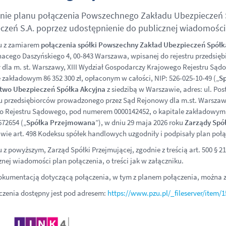
nie planu połączenia Powszechnego Zakładu Ubezpieczeń 
czeń S.A. poprzez udostępnienie do publicznej wiadomości 
u z zamiarem
połączenia spółki Powszechny Zakład Ubezpieczeń Spółk
nacego Daszyńskiego 4,
00-843 Warszawa
, wpisanej do rejestru przedsi
dla m. st. Warszawy, XIII Wydział Gospodarczy Krajowego Rejestru Są
e zakładowym 86 352 300 zł, opłaconym w całości,
NIP: 526-025-10-49
(„
S
two Ubezpieczeń Spółka Akcyjna
z siedzibą w Warszawie, adres: ul. Pos
ru przedsiębiorców prowadzonego przez Sąd Rejonowy dla m.st. Warszaw
 Rejestru Sądowego, pod numerem 0000142452, o kapitale zakładowym 1
672654 („
Spółka Przejmowana
”), w dniu 29 maja 2026 roku
Zarządy Spół
wie art. 498 Kodeksu spółek handlowych uzgodniły i podpisały plan połą
 z powyższym, Zarząd Spółki Przejmującej, zgodnie z treścią art. 500 §
znej wiadomości plan połączenia, o treści jak w załączniku.
okumentacją dotyczącą połączenia, w tym z planem połączenia, można z
czenia dostępny jest pod adresem:
https://www.pzu.pl/_fileserver/item/