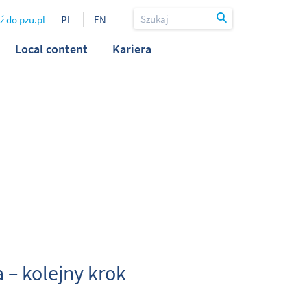
ź do pzu.pl
PL
EN
Local content
Kariera
 – kolejny krok