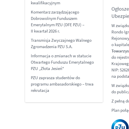
kwalifikacyjnym
Ogłosze
Komentarz zarządzającego
Ubezpie
Dobrowolnym Funduszem
Emerytalnym PZU (DFE PZU) –
W związk
II kwartał 2026 r.
Rondo Ig
Rejonowy 
Transmisja Zwyczajnego Walnego
o kapital
Zgromadzenia PZU S.A.
Towarzys
Informacja o zmianach w statucie
do rejest
Otwartego Funduszu Emerytalnego
Krajowego
PZU „Złota Jesień"
NIP: 5262
na podsta
PZU zaprasza studentów do
programu ambasadorskiego – trwa
W związku
rekrutacja
do public
Z pełną d
Plan połą