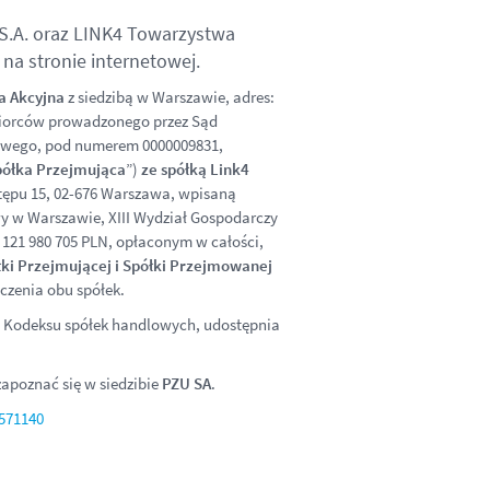
S.A. oraz LINK4 Towarzystwa
na stronie internetowej.
a Akcyjna
z siedzibą w Warszawie, adres:
ębiorców prowadzonego przez Sąd
dowego, pod numerem 0000009831,
półka Przejmująca
”)
ze spółką Link4
tępu 15,
02-676 Warszawa
, wpisaną
y w Warszawie, XIII Wydział Gospodarczy
21 980 705 PLN, opłaconym w całości,
ki Przejmującej i Spółki Przejmowanej
czenia obu spółek.
 21 Kodeksu spółek handlowych, udostępnia
apoznać się w siedzibie
PZU SA
.
1571140