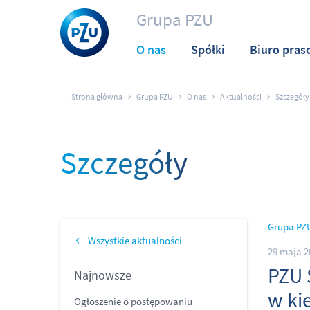
Grupa PZU
O nas
Spółki
Biuro pras
Strona główna
Grupa PZU
O nas
Aktualności
Szczegóły
Szczegóły
Grupa PZ
Wszystkie aktualności
29 maja 2
PZU 
Najnowsze
w ki
Ogłoszenie o postępowaniu