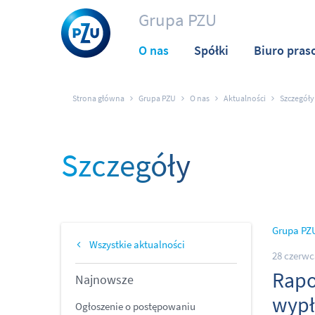
Grupa PZU
O nas
Spółki
Biuro pras
Strona główna
Grupa PZU
O nas
Aktualności
Szczegóły
Szczegóły
Grupa PZ
Wszystkie aktualności
28 czerwc
Rapo
Najnowsze
wypł
Ogłoszenie o postępowaniu