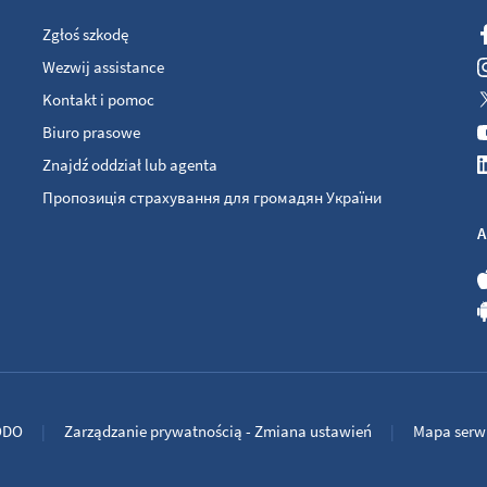
Zgłoś szkodę
Wezwij assistance
Kontakt i pomoc
Biuro prasowe
Znajdź oddział lub agenta
Пропозиція страхування для громадян України
A
ODO
Zarządzanie prywatnością - Zmiana ustawień
Mapa serw