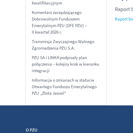
kwalifikacyjnym
Raport 
Komentarz zarządzającego
Dobrowolnym Funduszem
Raport bi
Emerytalnym PZU (DFE PZU) –
II kwartał 2026 r.
Transmisja Zwyczajnego Walnego
Zgromadzenia PZU S.A.
PZU SA i LINK4 podpisały plan
połączenia – kolejny krok w kierunku
integracji
Informacja o zmianach w statucie
Otwartego Funduszu Emerytalnego
PZU „Złota Jesień"
O PZU