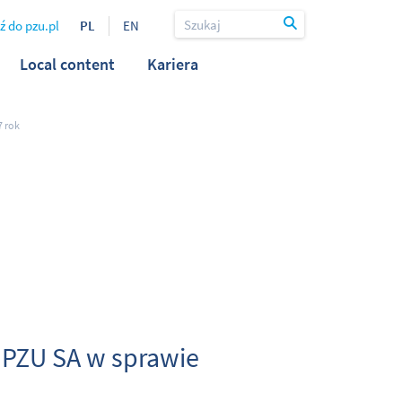
ź do pzu.pl
PL
EN
Local content
Kariera
7 rok
Z PZU SA w sprawie