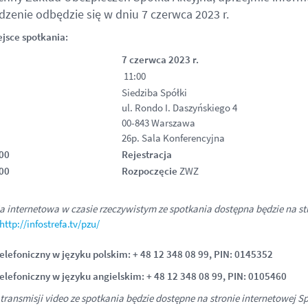
zenie odbędzie się w dniu 7 czerwca 2023 r.
ejsce spotkania:
7 czerwca 2023 r.
:
11:00
Siedziba Spółki
ul. Rondo I. Daszyńskiego 4
:
00-843 Warszawa
26p. Sala Konferencyjna
:00
Rejestracja
:00
Rozpoczęcie
ZWZ
a internetowa w czasie rzeczywistym ze spotkania dostępna będzie na st
http://infostrefa.tv/pzu/
elefoniczny w języku polskim: + 48 12 348 08 99, PIN: 0145352
elefoniczny w języku angielskim: + 48 12 348 08 99, PIN: 0105460
transmisji video ze spotkania będzie dostępne na stronie internetowej Spó