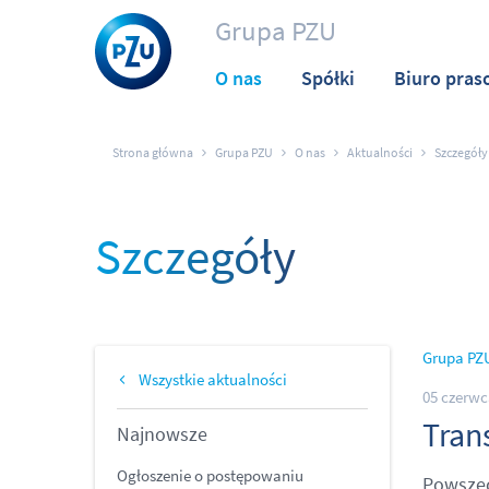
Grupa PZU
O nas
Spółki
Biuro pras
Strona główna
Grupa PZU
O nas
Aktualności
Szczegóły
Szczegóły
Grupa PZ
Wszystkie aktualności
05 czerwc
Tran
Najnowsze
Ogłoszenie o postępowaniu
Powszec