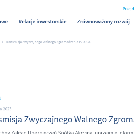
Przejd
owe
Relacje inwestorskie
Zrównoważony rozwój
Transmisja Zwyczajnego Walnego Zgromadzenia PZU S.A.
U
a 2023
smisja Zwyczajnego Walnego Zgroma
hny Zakład Ubezpieczeń Spółka Akcyjna, uprzejmie inform