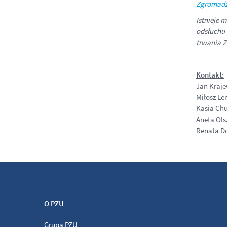
Zgromadz
Istnieje 
odsłuchu 
trwania Z
Kontakt:
Jan Krajew
Miłosz Le
Kasia Chu
Aneta Ols
Renata Do
O PZU
Grupa PZU