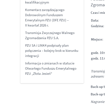
kwalifikacyjnym
Zgromad
Komentarz zarządzającego
Czas i mi
Dobrowolnym Funduszem
Emerytalnym PZU (DFE PZU) –
Data:
II kwartał 2026 r.
Godzina
Transmisja Zwyczajnego Walnego
Zgromadzenia PZU S.A.
Miejsce
PZU SA i LINK4 podpisały plan
połączenia – kolejny krok w kierunku
godz. 10
integracji
godz. 11
Informacja o zmianach w statucie
Otwartego Funduszu Emerytalnego
Transmisj
PZU „Złota Jesień"
adresem:
Back-up t
Back-up t
Nagranie 