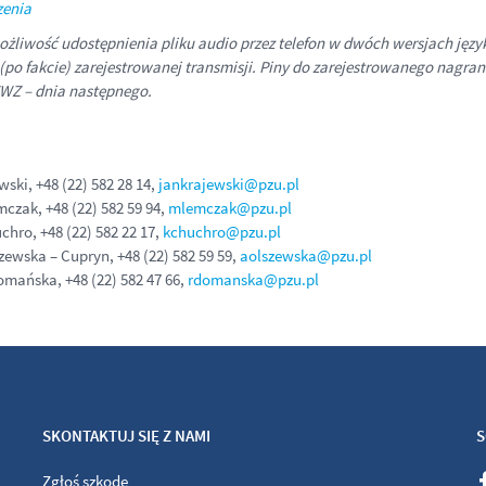
enia
możliwość udostępnienia pliku audio przez telefon w dwóch wersjach języ
(po fakcie) zarejestrowanej transmisji. Piny do zarejestrowanego nagra
WZ – dnia następnego.
ski, +48 (22) 582 28 14,
jankrajewski@pzu.pl
mczak, +48 (22) 582 59 94,
mlemczak@pzu.pl
chro, +48 (22) 582 22 17,
kchuchro@pzu.pl
zewska – Cupryn, +48 (22) 582 59 59,
aolszewska@pzu.pl
mańska, +48 (22) 582 47 66,
rdomanska@pzu.pl
SKONTAKTUJ SIĘ Z NAMI
S
Zgłoś szkodę