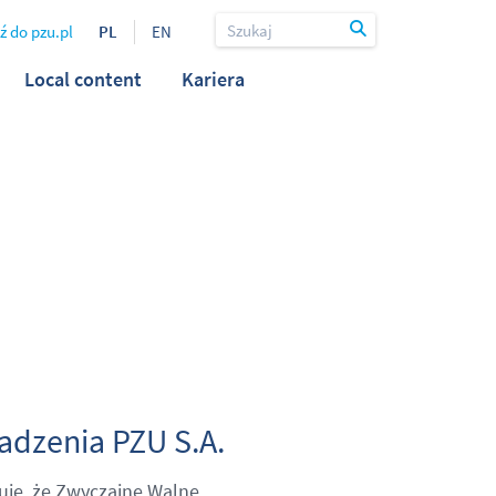
ź do pzu.pl
PL
EN
Local content
Kariera
dzenia PZU S.A.
uje, że Zwyczajne Walne