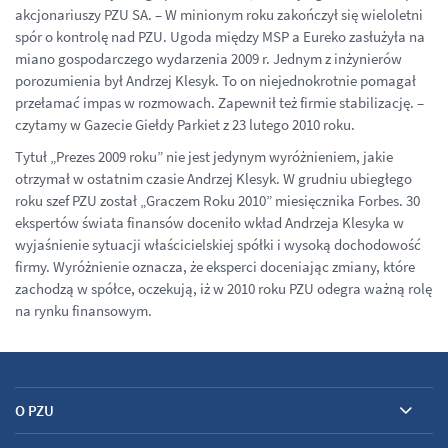
akcjonariuszy PZU SA. – W minionym roku zakończył się wieloletni
spór o kontrolę nad PZU. Ugoda między MSP a Eureko zasłużyła na
miano gospodarczego wydarzenia 2009 r. Jednym z inżynierów
porozumienia był Andrzej Klesyk. To on niejednokrotnie pomagał
przełamać impas w rozmowach. Zapewnił też firmie stabilizację. –
czytamy w Gazecie Giełdy Parkiet z 23 lutego 2010 roku.
Tytuł „Prezes 2009 roku” nie jest jedynym wyróżnieniem, jakie
otrzymał w ostatnim czasie Andrzej Klesyk. W grudniu ubiegłego
roku szef PZU został „Graczem Roku 2010” miesięcznika Forbes. 30
ekspertów świata finansów doceniło wkład Andrzeja Klesyka w
wyjaśnienie sytuacji właścicielskiej spółki i wysoką dochodowość
firmy. Wyróżnienie oznacza, że eksperci doceniając zmiany, które
zachodzą w spółce, oczekują, iż w 2010 roku PZU odegra ważną rolę
na rynku finansowym.
O PZU