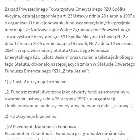
Zarząd Powszechnego Towarzystwa Emerytalnego PZU Spółka
Akcyjna, działając zgodnie z art. 23 Ustawy z dnia 28 sierpnia 1997 r.
o organizacji i funkcjonowaniu funduszy emerytalnych uprzejmie
informuje, że Nadzwyczajne Walne Zgromadzenie Powszechnego
Towarzystwa Emerytalnego PZU Spółka Akcyjna Uchwałą Nr 2 z
dnia 12 marca 2025 r. zmieniającą Uchwałę Nr 2 z dnia 10 września
2024 r. w sprawie zmiany Statutu Otwartego Funduszu
Emerytalnego PZU „Złota Jesień” oraz ustalenia tekstu jednolitego
tego Statutu, dokonało następujących zmian w Statucie Otwartego
Funduszu Emerytalnego PZU „Złota Jesień”:
1) § 1 ust. 2 otrzymuje brzmienie:
„2. Fundusz został utworzony jako otwarty fundusz emerytalny w
rozumieniu ustawy z dnia 28 sierpnia 1997 r. o organizacji
i funkcjonowaniu funduszy emerytalnych, zwanej dalej „Ustawą”.”,
2) § 2 otrzymuje brzmienie:
„§ 2 Przedmiot działalności Funduszu
Przedmiotem działalności Funduszu jest gromadzenie środków