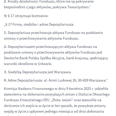
2.
Koszty działalności Funduszu, które nie są pokrywane
bezpośrednio z jego aktywów, pokrywa Towarzystwo.”
4) § 17 otrzymuje brzmienie:
„§ 17 Firma, siedziba i adres Depozytariusza
1.
Depozytariusz przechowuje aktywa Funduszu na podstawie
umowy o przechowywanie aktywów Funduszu.
2.
Depozytariuszem przechowującym aktywa Funduszu na
podstawie umowy o przechowywanie aktywów Funduszu jest
Deutsche Bank Polska Spółka Akcyjna, bank krajowy, spełniający
warunki określone w Ustawie.
3.
Siedzibą Depozytariusza jest Warszawa.
4.
Adres Depozytariusza: al. Armii Ludowej 26, 00-609 Warszawa.”
Komisja Nadzoru Finansowego w dniu 9 kwietnia 2025 r. udzieliła
zezwolenia na dokonanie powyższych zmian z Statucie Otwartego
Funduszu Emerytalnego PZU „Złota Jesień” oraz zezwoliła na
skrócenie ich wejścia w życie w ten sposób, że powyższe zmiany
wejdą w życie z upływem jednego miesiąca od dnia dokonania