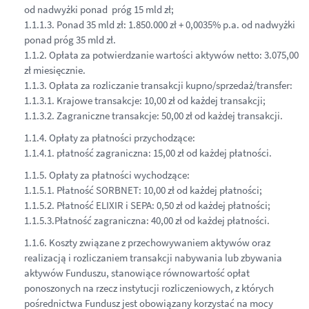
od nadwyżki ponad próg 15 mld zł;
1.1.1.3. Ponad 35 mld zł: 1.850.000 zł + 0,0035% p.a. od nadwyżki
ponad próg 35 mld zł.
1.1.2. Opłata za potwierdzanie wartości aktywów netto: 3.075,00
zł miesięcznie.
1.1.3. Opłata za rozliczanie transakcji kupno/sprzedaż/transfer:
1.1.3.1. Krajowe transakcje: 10,00 zł od każdej transakcji;
1.1.3.2. Zagraniczne transakcje: 50,00 zł od każdej transakcji.
1.1.4. Opłaty za płatności przychodzące:
1.1.4.1. płatność zagraniczna: 15,00 zł od każdej płatności.
1.1.5. Opłaty za płatności wychodzące:
1.1.5.1. Płatność SORBNET: 10,00 zł od każdej płatności;
1.1.5.2. Płatność ELIXIR i SEPA: 0,50 zł od każdej płatności;
1.1.5.3.Płatność zagraniczna: 40,00 zł od każdej płatności.
1.1.6. Koszty związane z przechowywaniem aktywów oraz
realizacją i rozliczaniem transakcji nabywania lub zbywania
aktywów Funduszu, stanowiące równowartość opłat
ponoszonych na rzecz instytucji rozliczeniowych, z których
pośrednictwa Fundusz jest obowiązany korzystać na mocy