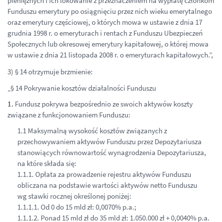
pieniężnych i ich lokowanie z przeznaczeniem na wypłatę członkom
Funduszu emerytury po osiągnięciu przez nich wieku emerytalnego
oraz emerytury częściowej, o których mowa w ustawie z dnia 17
grudnia 1998 r. o emeryturach i rentach z Funduszu Ubezpieczeń
Społecznych lub okresowej emerytury kapitałowej, o której mowa
w ustawie z dnia 21 listopada 2008 r. o emeryturach kapitałowych.”,
3) § 14 otrzymuje brzmienie:
„§ 14 Pokrywanie kosztów działalności Funduszu
1.
Fundusz pokrywa bezpośrednio ze swoich aktywów koszty
związane z funkcjonowaniem Funduszu:
1.1 Maksymalną wysokość kosztów związanych z
przechowywaniem aktywów Funduszu przez Depozytariusza
stanowiących równowartość wynagrodzenia Depozytariusza,
na które składa się:
1.1.1. Opłata za prowadzenie rejestru aktywów Funduszu
obliczana na podstawie wartości aktywów netto Funduszu
wg stawki rocznej określonej poniżej:
1.1.1.1. Od 0 do 15 mld zł: 0,0070% p.a.;
1.1.1.2. Ponad 15 mld zł do 35 mld zł: 1.050.000 zł + 0,0040% p.a.