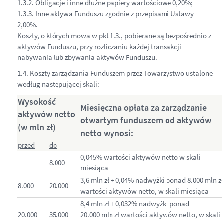
1.3.2. Obligacje i inne dłużne papiery wartościowe 0,20%;
1.3.3. Inne aktywa Funduszu zgodnie z przepisami Ustawy
2,00%.
Koszty, o których mowa w pkt 1.3., pobierane są bezpośrednio z
aktywów Funduszu, przy rozliczaniu każdej transakcji
nabywania lub zbywania aktywów Funduszu.
1.4. Koszty zarządzania Funduszem przez Towarzystwo ustalone
według następującej skali:
Wysokość
Miesięczna opłata za zarządzanie
aktywów netto
otwartym funduszem od aktywów
(w mln zł)
netto wynosi:
przed
do
0,045% wartości aktywów netto w skali
8.000
miesiąca
3,6 mln zł + 0,04% nadwyżki ponad 8.000 mln z
8.000
20.000
wartości aktywów netto, w skali miesiąca
8,4 mln zł + 0,032% nadwyżki ponad
20.000
35.000
20.000 mln zł wartości aktywów netto, w skali